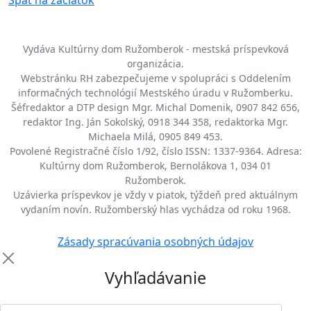
Späť na začiatok
Vydáva Kultúrny dom Ružomberok - mestská príspevková
organizácia.
Webstránku RH zabezpečujeme v spolupráci s Oddelením
informačných technológií Mestského úradu v Ružomberku.
Šéfredaktor a DTP design Mgr. Michal Domenik, 0907 842 656,
redaktor Ing. Ján Sokolský, 0918 344 358, redaktorka Mgr.
Michaela Milá, 0905 849 453.
Povolené Registračné číslo 1/92, číslo ISSN: 1337-9364. Adresa:
Kultúrny dom Ružomberok, Bernolákova 1, 034 01
Ružomberok.
Uzávierka príspevkov je vždy v piatok, týždeň pred aktuálnym
vydaním novín. Ružomberský hlas vychádza od roku 1968.
Zásady spracúvania osobných údajov
Vyhľadávanie