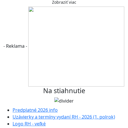
Zobraziť viac
- Reklama -
Na stiahnutie
Predplatné 2026 info
Uzávierky a termíny vydaní RH - 2026 (1. polrok)
Logo RH - veľké