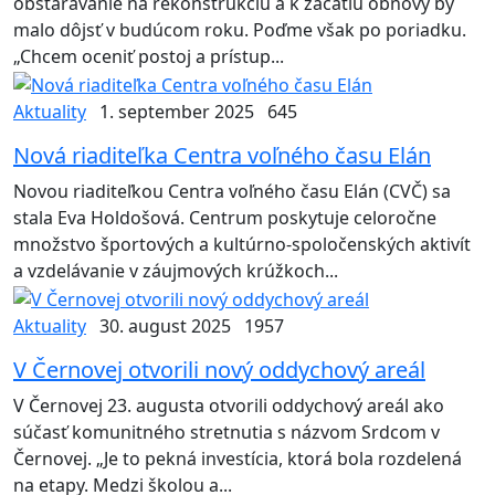
obstarávanie na rekonštrukciu a k začatiu obnovy by
malo dôjsť v budúcom roku. Poďme však po poriadku.
„Chcem oceniť postoj a prístup...
Aktuality
1. september 2025
645
Nová riaditeľka Centra voľného času Elán
Novou riaditeľkou Centra voľného času Elán (CVČ) sa
stala Eva Holdošová. Centrum poskytuje celoročne
množstvo športových a kultúrno-spoločenských aktivít
a vzdelávanie v záujmových krúžkoch...
Aktuality
30. august 2025
1957
V Černovej otvorili nový oddychový areál
V Černovej 23. augusta otvorili oddychový areál ako
súčasť komunitného stretnutia s názvom Srdcom v
Černovej. „Je to pekná investícia, ktorá bola rozdelená
na etapy. Medzi školou a...