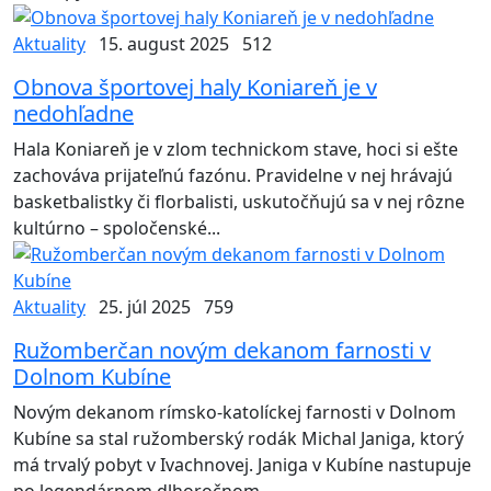
Aktuality
15. august 2025
512
Obnova športovej haly Koniareň je v
nedohľadne
Hala Koniareň je v zlom technickom stave, hoci si ešte
zachováva prijateľnú fazónu. Pravidelne v nej hrávajú
basketbalistky či florbalisti, uskutočňujú sa v nej rôzne
kultúrno – spoločenské...
Aktuality
25. júl 2025
759
Ružomberčan novým dekanom farnosti v
Dolnom Kubíne
Novým dekanom rímsko-katolíckej farnosti v Dolnom
Kubíne sa stal ružomberský rodák Michal Janiga, ktorý
má trvalý pobyt v Ivachnovej. Janiga v Kubíne nastupuje