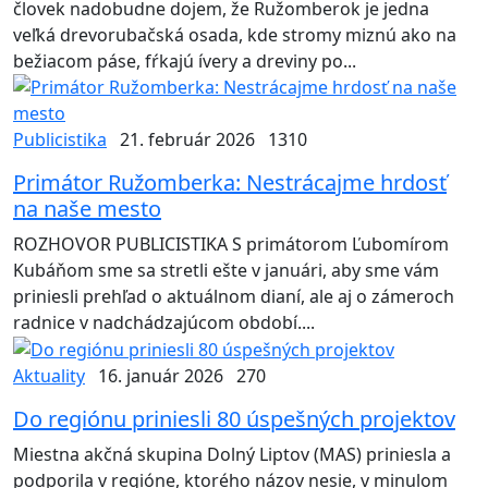
človek nadobudne dojem, že Ružomberok je jedna
veľká drevorubačská osada, kde stromy miznú ako na
bežiacom páse, fŕkajú ívery a dreviny po...
Publicistika
21. február 2026
1310
Primátor Ružomberka: Nestrácajme hrdosť
na naše mesto
ROZHOVOR PUBLICISTIKA S primátorom Ľubomírom
Kubáňom sme sa stretli ešte v januári, aby sme vám
priniesli prehľad o aktuálnom dianí, ale aj o zámeroch
radnice v nadchádzajúcom období....
Aktuality
16. január 2026
270
Do regiónu priniesli 80 úspešných projektov
Miestna akčná skupina Dolný Liptov (MAS) priniesla a
podporila v regióne, ktorého názov nesie, v minulom