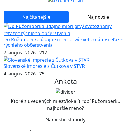
Najčítanejšie
Najnovšie
Do Ružomberka údajne mieri prvý svetoznámy reťazec
rýchleho občerstvenia
7. august 2026
212
Slovenské impresie z Čutkova v STVR
4. august 2026
75
Anketa
Ktoré z uvedených miest/lokalít robí Ružomberku
najhoršie meno?
Námestie slobody