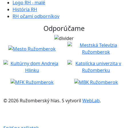
Logo RH - malé
História RH
RH očami odborníkov
Odporúčame
© 2026 Ružomberský hlas. S
vytvoril
WebLab
.