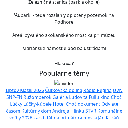
Železničná stanica (park a okolie)
'Aupark' - teda rozsiahly oplotený pozemok na
Podhore
Areál bývalého skokanského mostíka pri múzeu
Mariánske námestie pod balustrádami
Hlasovať
Populárne témy
Liptov Klasik 2026
Čutkovská dolina
Rádio Regina
ÚVN
SNP-FN Ružomberok
Galéria Ľudovíta Fullu
kino Choč
Lúčky
Lúčky-kúpele
Hotel Choč
dokument
Odviate
časom
Kultúrny dom Andreja Hlinku
STVR
Komunálne
voľby 2026
kandidát na primátora mesta
Ján Kuráň