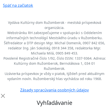
Späť na začiatok
Vydáva Kultúrny dom Ružomberok - mestská príspevková
organizácia.
Webstránku RH zabezpečujeme v spolupráci s Oddelením
informačných technológií Mestského úradu v Ružomberku.
Šéfredaktor a DTP design Mgr. Michal Domenik, 0907 842 656,
redaktor Ing. Ján Sokolský, 0918 344 358, redaktorka Mgr.
Michaela Milá, 0905 849 453.
Povolené Registračné číslo 1/92, číslo ISSN: 1337-9364. Adresa:
Kultúrny dom Ružomberok, Bernolákova 1, 034 01
Ružomberok.
Uzávierka príspevkov je vždy v piatok, týždeň pred aktuálnym
vydaním novín. Ružomberský hlas vychádza od roku 1968.
Zásady spracúvania osobných údajov
Vyhľadávanie