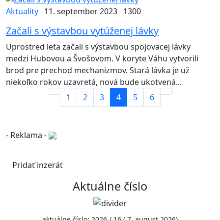
Aktuality
11. september 2023
1300
Začali s výstavbou vytúženej lávky
Uprostred leta začali s výstavbou spojovacej lávky
medzi Hubovou a Švošovom. V koryte Váhu vytvorili
brod pre prechod mechanizmov. Stará lávka je už
niekoľko rokov uzavretá, nová bude ukotvená...
1
2
3
4
5
6
- Reklama -
Pridať inzerát
Aktuálne číslo
aktuálne číslo: 2026 / 16 ( 7. august 2026)