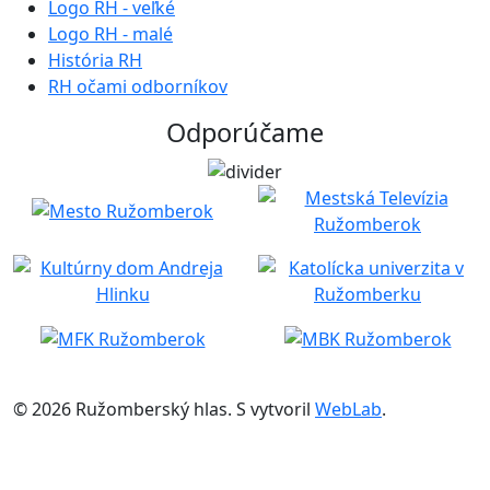
Logo RH - veľké
Logo RH - malé
História RH
RH očami odborníkov
Odporúčame
© 2026 Ružomberský hlas. S
vytvoril
WebLab
.