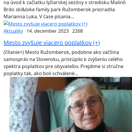
na úvod k začiatku lyžiarskej sezóny v stredisku Malinô
Brdo ski&bike family park Ružomberok prezradila
Marianna Luka. V čase písania...
Aktuality
14. december 2023
2268
Mesto zvyšuje viacero poplatkov (+)
(čítanie+) Mesto Ružomberok, podobne ako väčšina
samospráv na Slovensku, pristúpilo k zvýšeniu celého
spektra poplatkov pre obyvateľov. Prejdime si stručne
poplatky tak, ako boli schválené...