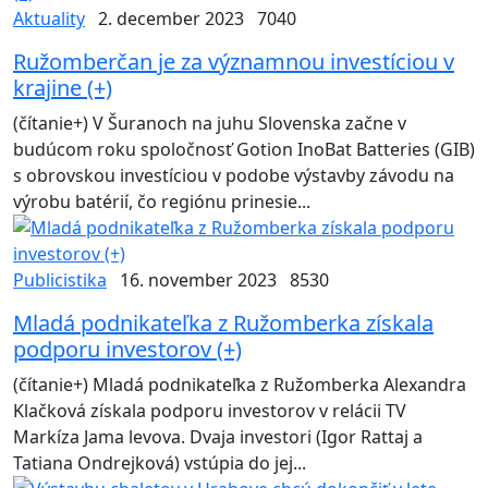
Aktuality
2. december 2023
7040
Ružomberčan je za významnou investíciou v
krajine (+)
(čítanie+) V Šuranoch na juhu Slovenska začne v
budúcom roku spoločnosť Gotion InoBat Batteries (GIB)
s obrovskou investíciou v podobe výstavby závodu na
výrobu batérií, čo regiónu prinesie...
Publicistika
16. november 2023
8530
Mladá podnikateľka z Ružomberka získala
podporu investorov (+)
(čítanie+) Mladá podnikateľka z Ružomberka Alexandra
Klačková získala podporu investorov v relácii TV
Markíza Jama levova. Dvaja investori (Igor Rattaj a
Tatiana Ondrejková) vstúpia do jej...