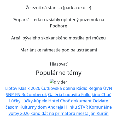
Železničná stanica (park a okolie)
'Aupark' - teda rozsiahly oplotený pozemok na
Podhore
Areál bývalého skokanského mostíka pri múzeu
Mariánske námestie pod balustrádami
Hlasovať
Populárne témy
Liptov Klasik 2026
Čutkovská dolina
Rádio Regina
ÚVN
SNP-FN Ružomberok
Galéria Ľudovíta Fullu
kino Choč
Lúčky
Lúčky-kúpele
Hotel Choč
dokument
Odviate
časom
Kultúrny dom Andreja Hlinku
STVR
Komunálne
voľby 2026
kandidát na primátora mesta
Ján Kuráň