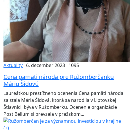
Aktuality
6. december 2023
1095
Cena pamäti národa pre Ružomberčanku
Máriu Šidovú
Laureátkou prestížneho ocenenia Cena pamäti národa
sa stala Mária Šidová, ktorá sa narodila v Liptovskej
Štiavnici, býva v Ružomberku. Ocenenie organizácie
Post Bellum si prevzala v pražskom...