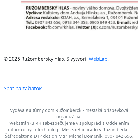
© 2026 Ružomberský hlas. S
vytvoril
WebLab
.
Späť na začiatok
Vydáva Kultúrny dom Ružomberok - mestská príspevková
organizácia.
Webstránku RH zabezpečujeme v spolupráci s Oddelením
informačných technológií Mestského úradu v Ružomberku.
Šéfredaktor a DTP design Mgr. Michal Domenik, 0907 842 656,