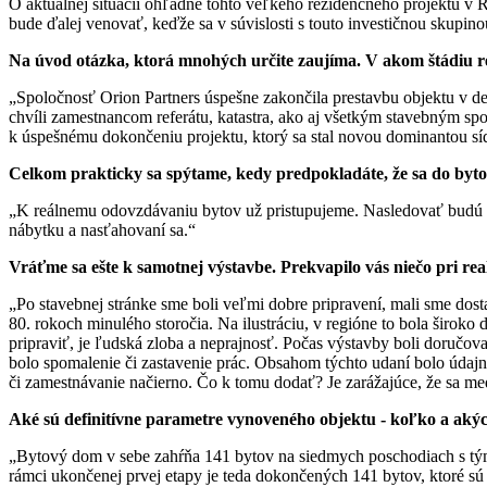
O aktuálnej situácii ohľadne tohto veľkého rezidenčného projektu v 
bude ďalej venovať, keďže sa v súvislosti s touto investičnou skupin
Na úvod otázka, ktorá mnohých určite zaujíma. V akom štádiu re
„Spoločnosť Orion Partners úspešne zakončila prestavbu objektu v d
chvíli zamestnancom referátu, katastra, ako aj všetkým stavebným spol
k úspešnému dokončeniu projektu, ktorý sa stal novou dominantou sí
Celkom prakticky sa spýtame, kedy predpokladáte, že sa do byt
„K reálnemu odovzdávaniu bytov už pristupujeme. Nasledovať budú p
nábytku a nasťahovaní sa.“
Vráťme sa ešte k samotnej výstavbe. Prekvapilo vás niečo pri r
„Po stavebnej stránke sme boli veľmi dobre pripravení, mali sme do
80. rokoch minulého storočia. Na ilustráciu, v regióne to bola širok
pripraviť, je ľudská zloba a neprajnosť. Počas výstavby boli doručov
bolo spomalenie či zastavenie prác. Obsahom týchto udaní bolo úda
či zamestnávanie načierno. Čo k tomu dodať? Je zarážajúce, že sa m
Aké sú definitívne parametre vynoveného objektu - koľko a aký
„Bytový dom v sebe zahŕňa 141 bytov na siedmych poschodiach s tým
rámci ukončenej prvej etapy je teda dokončených 141 bytov, ktoré s