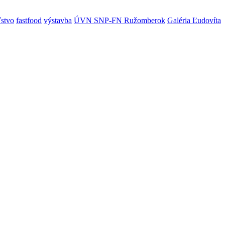
ľstvo
fastfood
výstavba
ÚVN SNP-FN Ružomberok
Galéria Ľudovíta