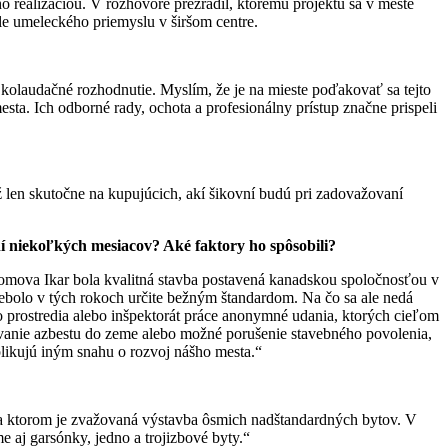
 realizáciou. V rozhovore prezradil, ktorému projektu sa v meste
ole umeleckého priemyslu v širšom centre.
kolaudačné rozhodnutie. Myslím, že je na mieste poďakovať sa tejto
sta. Ich odborné rady, ochota a profesionálny prístup značne prispeli
len skutočne na kupujúcich, akí šikovní budú pri zadovažovaní
ní niekoľkých mesiacov? Aké faktory ho spôsobili?
domova Ikar bola kvalitná stavba postavená kanadskou spoločnosťou v
 nebolo v tých rokoch určite bežným štandardom. Na čo sa ale nedá
ho prostredia alebo inšpektorát práce anonymné udania, ktorých cieľom
vanie azbestu do zeme alebo možné porušenie stavebného povolenia,
likujú iným snahu o rozvoj nášho mesta.“
na ktorom je zvažovaná výstavba ôsmich nadštandardných bytov. V
 aj garsónky, jedno a trojizbové byty.“