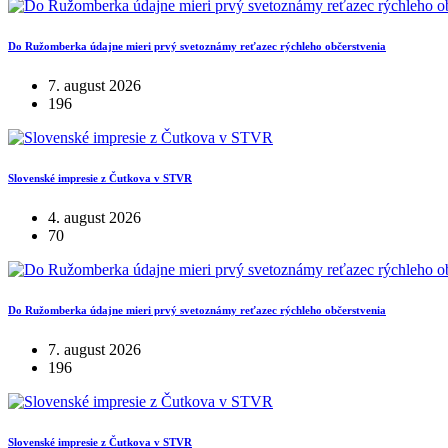
Do Ružomberka údajne mieri prvý svetoznámy reťazec rýchleho občerstvenia
7. august 2026
196
Slovenské impresie z Čutkova v STVR
4. august 2026
70
Do Ružomberka údajne mieri prvý svetoznámy reťazec rýchleho občerstvenia
7. august 2026
196
Slovenské impresie z Čutkova v STVR