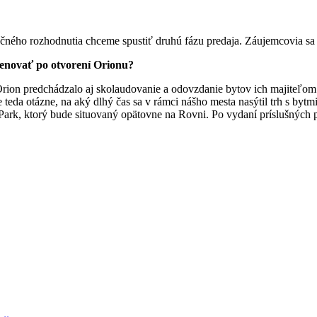
udačného rozhodnutia chceme spustiť druhú fázu predaja. Záujemcovia 
venovať po otvorení Orionu?
on predchádzalo aj skolaudovanie a odovzdanie bytov ich majiteľom v
eda otázne, na aký dlhý čas sa v rámci nášho mesta nasýtil trh s byt
Park, ktorý bude situovaný opätovne na Rovni. Po vydaní príslušných