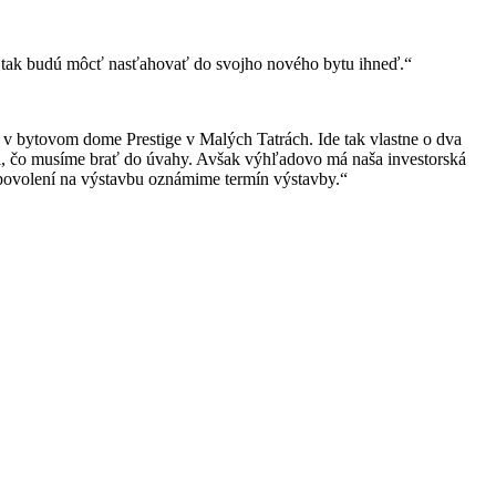
sa tak budú môcť nasťahovať do svojho nového bytu ihneď.“
 bytovom dome Prestige v Malých Tatrách. Ide tak vlastne o dva
mi, čo musíme brať do úvahy. Avšak výhľadovo má naša investorská
 povolení na výstavbu oznámime termín výstavby.“