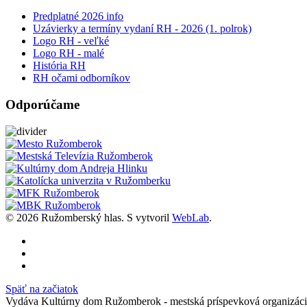
Predplatné 2026 info
Uzávierky a termíny vydaní RH - 2026 (1. polrok)
Logo RH - veľké
Logo RH - malé
História RH
RH očami odborníkov
Odporúčame
© 2026 Ružomberský hlas. S
vytvoril
WebLab
.
Späť na začiatok
Vydáva Kultúrny dom Ružomberok - mestská príspevková organizáci