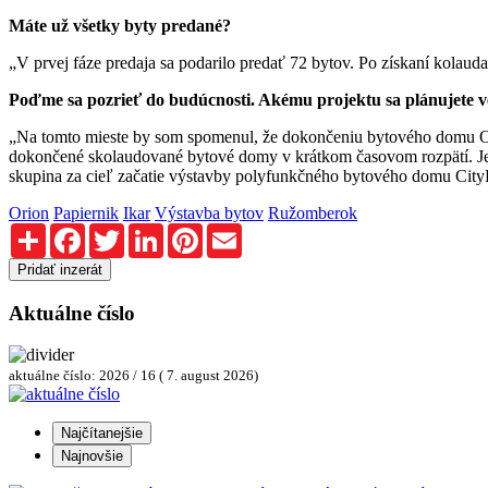
Máte už všetky byty predané?
„V prvej fáze predaja sa podarilo predať 72 bytov. Po získaní kola
Poďme sa pozrieť do budúcnosti. Akému projektu sa plánujete 
„Na tomto mieste by som spomenul, že dokončeniu bytového domu Ori
dokončené skolaudované bytové domy v krátkom časovom rozpätí. Je t
skupina za cieľ začatie výstavby polyfunkčného bytového domu City
Orion
Papiernik
Ikar
Výstavba bytov
Ružomberok
Zdieľaj
Facebook
Twitter
LinkedIn
Pinterest
Email
Pridať inzerát
Aktuálne číslo
aktuálne číslo: 2026 / 16 ( 7. august 2026)
Najčítanejšie
Najnovšie