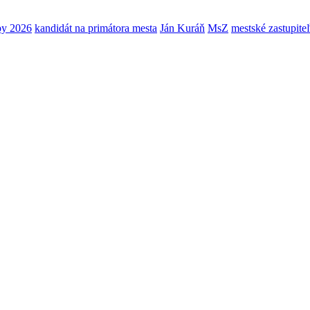
by 2026
kandidát na primátora mesta
Ján Kuráň
MsZ
mestské zastupite