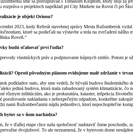
Ružomberku sme sa porozprávali s Tomášom Kloptom, ktorý stojí za jeho
ou rozpráva o projektoch napríklad pri City Markete na Rovni či pri Šk
alizácie je objekt Orionu?
ecembri 2023, kedy Referát stavebnej správy Mesta Ružomberok vydal 
očnostiam, ktoré sa podieľali na výstavbe a teda na zveľadení nášho me
dliska Roveň.“
ovky budú sťahovať prví ľudia?
revody vlastníckych práv a podpisovanie kúpnych zmlúv. Potom je už 
ealizácii? Oproti pôvodným plánom evidujeme malé zdržanie v trva
statok podkladov nato, aby sme vedeli, že bývalá budova študentského 
o ďaleko jediná budova, ktorá mala zabudovaný systém klimatizácie, čo
ané rôznym inštitúciám, ako je prokuratúra, kataster, inšpekcia životné
jné porušovanie nakladania s nebezpečným odpadom, konkrétne zakopá
edzi nami Ružomberčanmi nájdu jednotlivci, ktorí nepochopiteľne komp
ch bytov sa v ňom nachádza?
, že v ďalšej etape chce naša spoločnosť nadstaviť ôsme poschodie, 
ú prevažne dvojizbové. To ale neznamená, že v bytovom dome nenájdeme