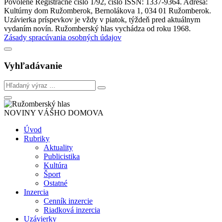
Povolené Registračné číslo 1/92, číslo ISSN: 1337-9364. Adresa:
Kultúrny dom Ružomberok, Bernolákova 1, 034 01 Ružomberok.
Uzávierka príspevkov je vždy v piatok, týždeň pred aktuálnym
vydaním novín. Ružomberský hlas vychádza od roku 1968.
Zásady spracúvania osobných údajov
Vyhľadávanie
NOVINY VÁŠHO DOMOVA
Úvod
Rubriky
Aktuality
Publicistika
Kultúra
Šport
Ostatné
Inzercia
Cenník inzercie
Riadková inzercia
Uzávierky