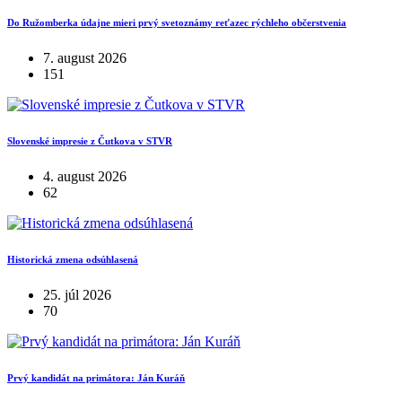
Do Ružomberka údajne mieri prvý svetoznámy reťazec rýchleho občerstvenia
7. august 2026
151
Slovenské impresie z Čutkova v STVR
4. august 2026
62
Historická zmena odsúhlasená
25. júl 2026
70
Prvý kandidát na primátora: Ján Kuráň