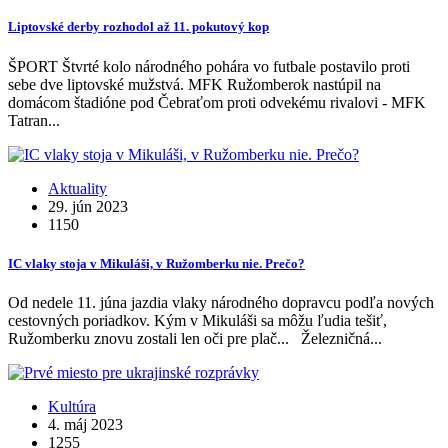
Liptovské derby rozhodol až 11. pokutový kop
ŠPORT Štvrté kolo národného pohára vo futbale postavilo proti
sebe dve liptovské mužstvá. MFK Ružomberok nastúpil na
domácom štadióne pod Čebraťom proti odvekému rivalovi - MFK
Tatran...
Aktuality
29. jún 2023
1150
IC vlaky stoja v Mikuláši, v Ružomberku nie. Prečo?
Od nedele 11. júna jazdia vlaky národného dopravcu podľa nových
cestovných poriadkov. Kým v Mikuláši sa môžu ľudia tešiť,
Ružomberku znovu zostali len oči pre plač... Železničná...
Kultúra
4. máj 2023
1255