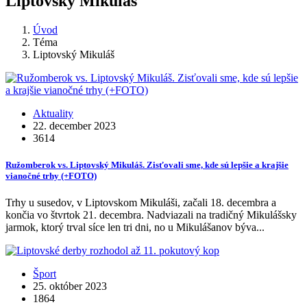
Liptovský Mikuláš
Úvod
Téma
Liptovský Mikuláš
Aktuality
22. december 2023
3614
Ružomberok vs. Liptovský Mikuláš. Zisťovali sme, kde sú lepšie a krajšie
vianočné trhy (+FOTO)
Trhy u susedov, v Liptovskom Mikuláši, začali 18. decembra a
končia vo štvrtok 21. decembra. Nadviazali na tradičný Mikulášsky
jarmok, ktorý trval síce len tri dni, no u Mikulášanov býva...
Šport
25. október 2023
1864