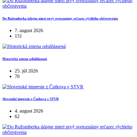
Do Ružomberka údajne mieri prvý svetoznámy reťazec rýchleho občerstvenia
7. august 2026
151
Historická zmena odsúhlasená
25. júl 2026
70
Slovenské impresie z Čutkova v STVR
4. august 2026
62