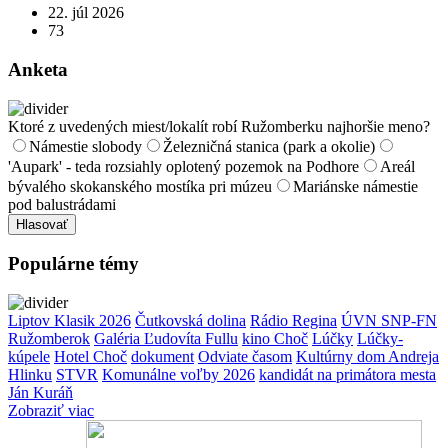
22. júl 2026
73
Anketa
Ktoré z uvedených miest/lokalít robí Ružomberku najhoršie meno?
Námestie slobody
Železničná stanica (park a okolie)
'Aupark' - teda rozsiahly oplotený pozemok na Podhore
Areál
bývalého skokanského mostíka pri múzeu
Mariánske námestie
pod balustrádami
Hlasovať
Populárne témy
Liptov Klasik 2026
Čutkovská dolina
Rádio Regina
ÚVN SNP-FN
Ružomberok
Galéria Ľudovíta Fullu
kino Choč
Lúčky
Lúčky-
kúpele
Hotel Choč
dokument
Odviate časom
Kultúrny dom Andreja
Hlinku
STVR
Komunálne voľby 2026
kandidát na primátora mesta
Ján Kuráň
Zobraziť viac