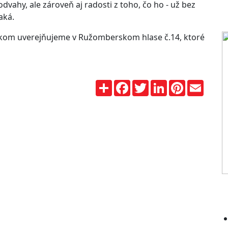
dvahy, ale zároveň aj radosti z toho, čo ho - už bez
aká.
líkom uverejňujeme v Ružomberskom hlase č.14, ktoré
Zdieľaj
Facebook
Twitter
LinkedIn
Pinterest
Email