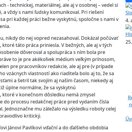
h - technickej, materiálnej, ale aj v osobnej – vedel si
, a vždy s nami ľudsky komunikoval. Pri riešení
Sl
a pri každej práci bežne vyskytnú, spoločne s nami v
4.
enia.
Hi
ácu, nikdy do nej vopred nezasahoval. Dokázal počúvať
25.
ktoré táto práca priniesla. V bežných, ale aj v tých
 pôsobenie dôveroval a spolupráca s ním bola pre
A práve to je pre akékoľvek médium veľkým prínosom,
elen pre pracovníkov redakcie, ale aj pre (v prípade
o vzácnych vlastností ako riaditeľa bolo aj to, že sa
ťami a šetril tak svojím aj naším časom, niekedy aj
otiž úplne normálne, že sa vyskytnú
a, ktoré v konečnom dôsledku nemá zmysel
R
e do procesu redakčnej práce pred vydaním čísla
n
al. Jednoznačne mu záležalo na výsledku roboty celej
ravodlivo kritický.
Úv
vi Jánovi Pavlíkovi vďační a do ďalšieho obdobia