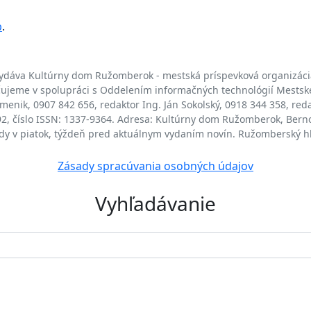
b
.
ydáva Kultúrny dom Ružomberok - mestská príspevková organizáci
jeme v spolupráci s Oddelením informačných technológií Mests
enik, 0907 842 656, redaktor Ing. Ján Sokolský, 0918 344 358, red
/92, číslo ISSN: 1337-9364. Adresa: Kultúrny dom Ružomberok, Bern
ždy v piatok, týždeň pred aktuálnym vydaním novín. Ružomberský h
Zásady spracúvania osobných údajov
Vyhľadávanie