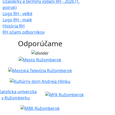
Uzávierky a termíny vydaní RH - 2026 (1.
polrok)
Logo RH - veľké
Logo RH - malé
História RH
RH očami odborníkov
Odporúčame