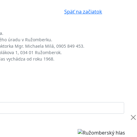
Späť na začiatok
a.
kého úradu v Ružomberku.
aktorka Mgr. Michaela Milá, 0905 849 453.
olákova 1, 034 01 Ružomberok.
las vychádza od roku 1968.