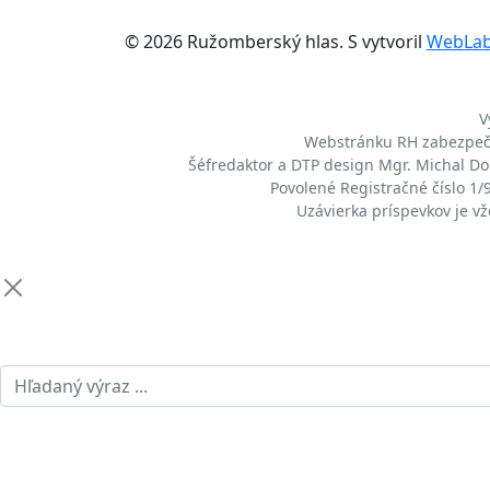
© 2026 Ružomberský hlas. S
vytvoril
WebLa
V
Webstránku RH zabezpeču
Šéfredaktor a DTP design Mgr. Michal Dom
Povolené Registračné číslo 1
Uzávierka príspevkov je v