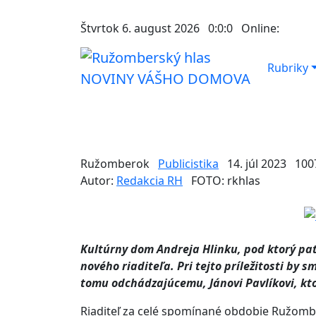
Štvrtok 6. august 2026
0:0:0
Online:
Rubriky
NOVINY VÁŠHO DOMOVA
Ružomberok
Publicistika
14. júl 2023
100
Autor:
Redakcia RH
FOTO: rkhlas
Kultúrny dom Andreja Hlinku, pod ktorý pat
nového riaditeľa. Pri tejto príležitosti by
tomu odchádzajúcemu, Jánovi Pavlíkovi, kto
Riaditeľ za celé spomínané obdobie Ružombe