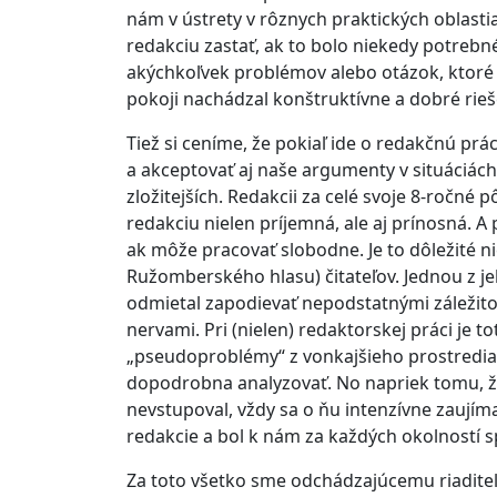
nám v ústrety v rôznych praktických oblastiac
redakciu zastať, ak to bolo niekedy potrebné
akýchkoľvek problémov alebo otázok, ktoré s
pokoji nachádzal konštruktívne a dobré rieš
Tiež si ceníme, že pokiaľ ide o redakčnú pr
a akceptovať aj naše argumenty v situáciách, 
zložitejších. Redakcii za celé svoje 8-ročné
redakciu nielen príjemná, ale aj prínosná. 
ak môže pracovať slobodne. Je to dôležité ni
Ružomberského hlasu) čitateľov. Jednou z jeh
odmietal zapodievať nepodstatnými záležitos
nervami. Pri (nielen) redaktorskej práci je t
„pseudoproblémy“ z vonkajšieho prostredi
dopodrobna analyzovať. No napriek tomu, ž
nevstupoval, vždy sa o ňu intenzívne zaujím
redakcie a bol k nám za každých okolností sp
Za toto všetko sme odchádzajúcemu riaditeľo