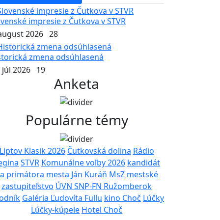
ovenské impresie z Čutkova v STVR
 august 2026
28
storická zmena odsúhlasená
 júl 2026
19
Anketa
Populárne témy
Liptov Klasik 2026
Čutkovská dolina
Rádio
egina
STVR
Komunálne voľby 2026
kandidát
a primátora mesta
Ján Kuráň
MsZ
mestské
zastupiteľstvo
ÚVN SNP-FN Ružomberok
odník
Galéria Ľudovíta Fullu
kino Choč
Lúčky
Lúčky-kúpele
Hotel Choč