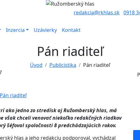
redakcia@rkhlas.sk
0918 3
Inzercia
Uzávierky
Kontakt
Pán riaditeľ
Úvod
Publicistika
Pán riaditeľ
7
P
rí ako jedno zo stredísk aj Ružomberský hlas, má
 sme však chceli venovať niekoľko redakčných riadkov
rý šéfoval spoločnosti 8 predchádzajúcich rokov.
rský hlas a jeho redakciu podporoval, vychádzal