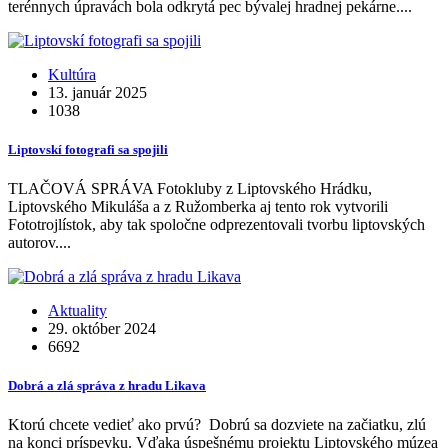
terénnych úpravách bola odkrytá pec bývalej hradnej pekárne....
Kultúra
13. január 2025
1038
Liptovskí fotografi sa spojili
TLAČOVÁ SPRÁVA Fotokluby z Liptovského Hrádku,
Liptovského Mikuláša a z Ružomberka aj tento rok vytvorili
Fototrojlístok, aby tak spoločne odprezentovali tvorbu liptovských
autorov....
Aktuality
29. október 2024
6692
Dobrá a zlá správa z hradu Likava
Ktorú chcete vedieť ako prvú? Dobrú sa dozviete na začiatku, zlú
na konci príspevku. Vďaka úspešnému projektu Liptovského múzea