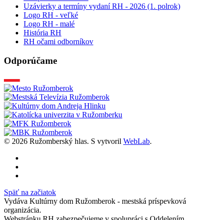
Uzávierky a termíny vydaní RH - 2026 (1. polrok)
Logo RH - veľké
Logo RH - malé
História RH
RH očami odborníkov
Odporúčame
© 2026 Ružomberský hlas. S
vytvoril
WebLab
.
Späť na začiatok
Vydáva Kultúrny dom Ružomberok - mestská príspevková
organizácia.
Webstránku RH zabezpečujeme v spolupráci s Oddelením