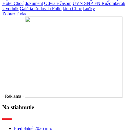
Hotel Choč
dokument
Odviate časom
ÚVN SNP-FN Ružomberok
Úvodník
Galéria Ľudovíta Fullu
kino Choč
Lúčky
Zobraziť viac
- Reklama -
Na stiahnutie
Predplatné 2026 info