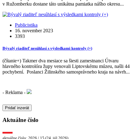
v Ružomberku dostane táto unikátna pamiatka nášho okresu...
Publicistika
16. november 2023
3393
Bývalý riaditeľ nesúhlasí s výsledkami kontroly (+)
(čítanie+) Takmer dva mesiace sa šiesti zamestnanci Útvaru
hlavného kontrolóra župy venovali Liptovskému múzeu, našli 44
pochybení. Poslanci Žilinského samosprávneho kraja na návrh...
- Reklama -
Pridať inzerát
Aktuálne číslo
aktuálne číslo: 2026 / 15 (24. júl 2026)