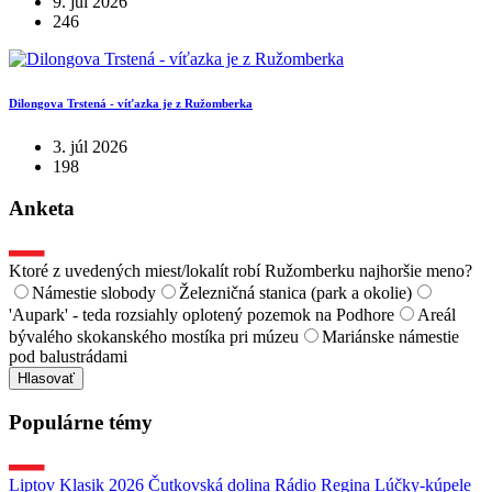
9. júl 2026
246
Dilongova Trstená - víťazka je z Ružomberka
3. júl 2026
198
Anketa
Ktoré z uvedených miest/lokalít robí Ružomberku najhoršie meno?
Námestie slobody
Železničná stanica (park a okolie)
'Aupark' - teda rozsiahly oplotený pozemok na Podhore
Areál
bývalého skokanského mostíka pri múzeu
Mariánske námestie
pod balustrádami
Hlasovať
Populárne témy
Liptov Klasik 2026
Čutkovská dolina
Rádio Regina
Lúčky-kúpele