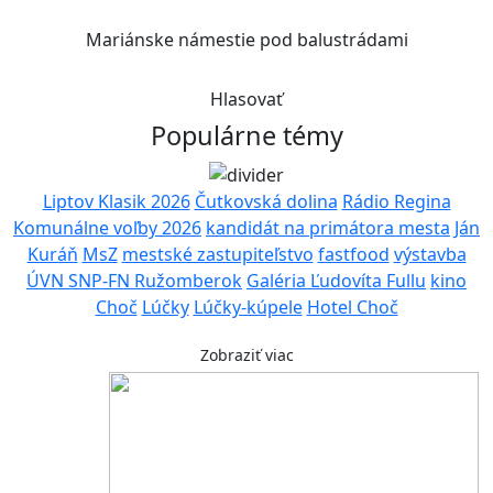
Mariánske námestie pod balustrádami
Hlasovať
Populárne témy
Liptov Klasik 2026
Čutkovská dolina
Rádio Regina
Komunálne voľby 2026
kandidát na primátora mesta
Ján
Kuráň
MsZ
mestské zastupiteľstvo
fastfood
výstavba
ÚVN SNP-FN Ružomberok
Galéria Ľudovíta Fullu
kino
Choč
Lúčky
Lúčky-kúpele
Hotel Choč
Zobraziť viac