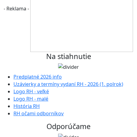
- Reklama -
Na stiahnutie
Predplatné 2026 info
Uzávierky a termíny vydaní RH - 2026 (1. polrok)
Logo RH - veľké
Logo RH - malé
História RH
RH očami odborníkov
Odporúčame