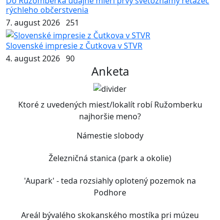
Do Ružomberka údajne mieri prvý svetoznámy reťazec
rýchleho občerstvenia
7. august 2026
251
Slovenské impresie z Čutkova v STVR
4. august 2026
90
Anketa
Ktoré z uvedených miest/lokalít robí Ružomberku
najhoršie meno?
Námestie slobody
Železničná stanica (park a okolie)
'Aupark' - teda rozsiahly oplotený pozemok na
Podhore
Areál bývalého skokanského mostíka pri múzeu