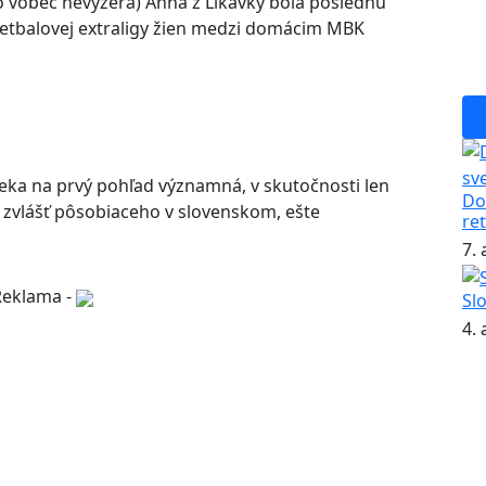
o vôbec nevyzerá) Anna z Likavky bola poslednú
ketbalovej extraligy žien medzi domácim MBK
loveka na prvý pohľad významná, v skutočnosti len
Do
, zvlášť pôsobiaceho v slovenskom, ešte
re
7.
Reklama -
Sl
4.