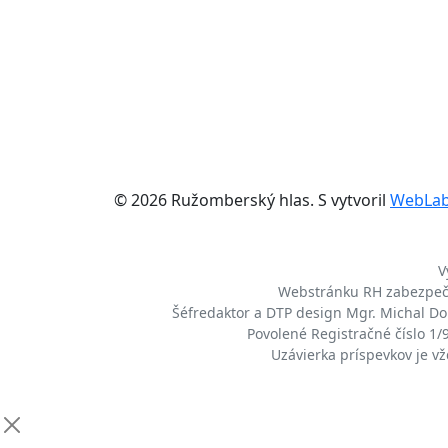
© 2026 Ružomberský hlas. S
vytvoril
WebLa
V
Webstránku RH zabezpeču
Šéfredaktor a DTP design Mgr. Michal Dom
Povolené Registračné číslo 1
Uzávierka príspevkov je v