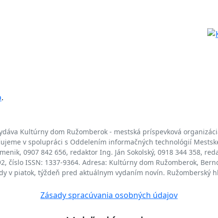
b
.
ydáva Kultúrny dom Ružomberok - mestská príspevková organizáci
jeme v spolupráci s Oddelením informačných technológií Mests
enik, 0907 842 656, redaktor Ing. Ján Sokolský, 0918 344 358, red
/92, číslo ISSN: 1337-9364. Adresa: Kultúrny dom Ružomberok, Bern
ždy v piatok, týždeň pred aktuálnym vydaním novín. Ružomberský h
Zásady spracúvania osobných údajov