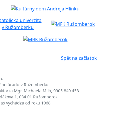
Späť na začiatok
a.
kého úradu v Ružomberku.
aktorka Mgr. Michaela Milá, 0905 849 453.
olákova 1, 034 01 Ružomberok.
las vychádza od roku 1968.