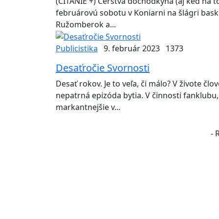
(ČÍTANIE +) Čerstvá dôchodkyňa (aj keď na t
februárovú sobotu v Koniarni na šlágri bas
Ružomberok a...
Publicistika
9. február 2023
1373
Desaťročie Svornosti
Desať rokov. Je to veľa, či málo? V živote č
nepatrná epizóda bytia. V činnosti fanklubu
markantnejšie v...
- 