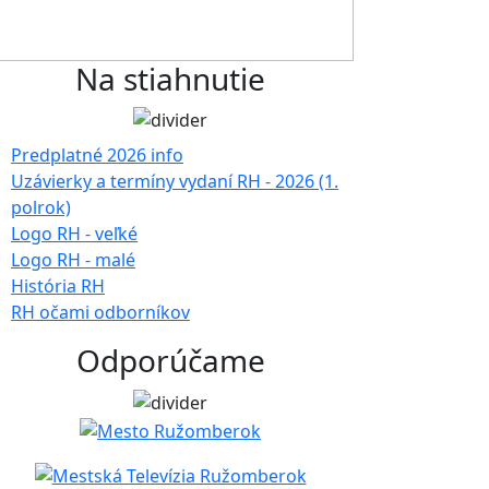
Na stiahnutie
Predplatné 2026 info
Uzávierky a termíny vydaní RH - 2026 (1.
polrok)
Logo RH - veľké
Logo RH - malé
História RH
RH očami odborníkov
Odporúčame