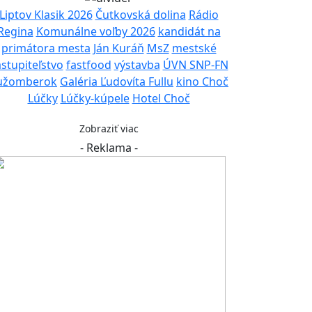
Liptov Klasik 2026
Čutkovská dolina
Rádio
Regina
Komunálne voľby 2026
kandidát na
primátora mesta
Ján Kuráň
MsZ
mestské
stupiteľstvo
fastfood
výstavba
ÚVN SNP-FN
užomberok
Galéria Ľudovíta Fullu
kino Choč
Lúčky
Lúčky-kúpele
Hotel Choč
Zobraziť viac
- Reklama -