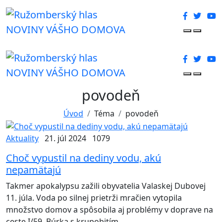
NOVINY VÁŠHO DOMOVA
NOVINY VÁŠHO DOMOVA
povodeň
Úvod
Téma
povodeň
Aktuality
21. júl 2024
1079
Choč vypustil na dediny vodu, akú
nepamätajú
Takmer apokalypsu zažili obyvatelia Valaskej Dubovej
11. júla. Voda po silnej prietrži mračien vytopila
množstvo domov a spôsobila aj problémy v doprave na
ceste I/59. Búrka s krupobitím...