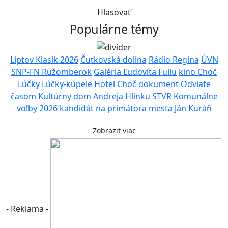
Hlasovať
Populárne témy
Liptov Klasik 2026
Čutkovská dolina
Rádio Regina
ÚVN
SNP-FN Ružomberok
Galéria Ľudovíta Fullu
kino Choč
Lúčky
Lúčky-kúpele
Hotel Choč
dokument
Odviate
časom
Kultúrny dom Andreja Hlinku
STVR
Komunálne
voľby 2026
kandidát na primátora mesta
Ján Kuráň
Zobraziť viac
- Reklama -