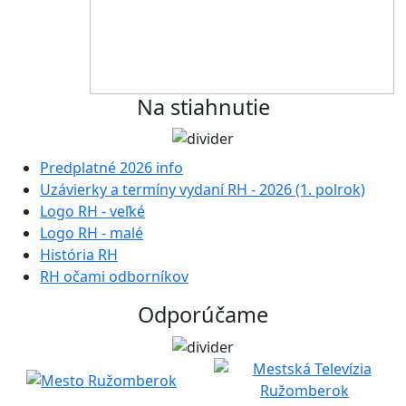
Na stiahnutie
Predplatné 2026 info
Uzávierky a termíny vydaní RH - 2026 (1. polrok)
Logo RH - veľké
Logo RH - malé
História RH
RH očami odborníkov
Odporúčame