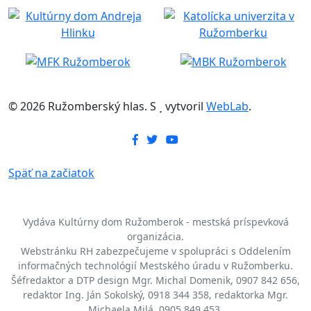
© 2026 Ružomberský hlas. S
vytvoril
WebLab
.
Späť na začiatok
Vydáva Kultúrny dom Ružomberok - mestská príspevková
organizácia.
Webstránku RH zabezpečujeme v spolupráci s Oddelením
informačných technológií Mestského úradu v Ružomberku.
Šéfredaktor a DTP design Mgr. Michal Domenik, 0907 842 656,
redaktor Ing. Ján Sokolský, 0918 344 358, redaktorka Mgr.
Michaela Milá, 0905 849 453.