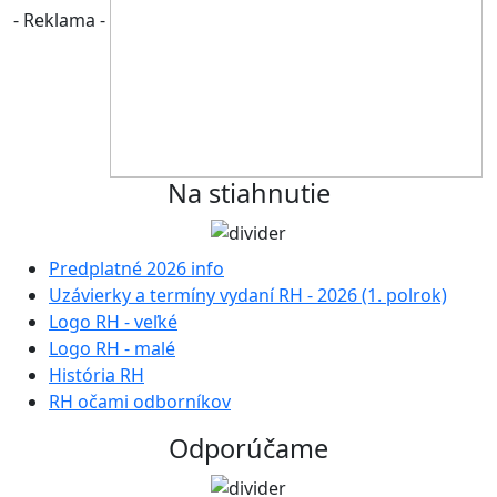
- Reklama -
Na stiahnutie
Predplatné 2026 info
Uzávierky a termíny vydaní RH - 2026 (1. polrok)
Logo RH - veľké
Logo RH - malé
História RH
RH očami odborníkov
Odporúčame