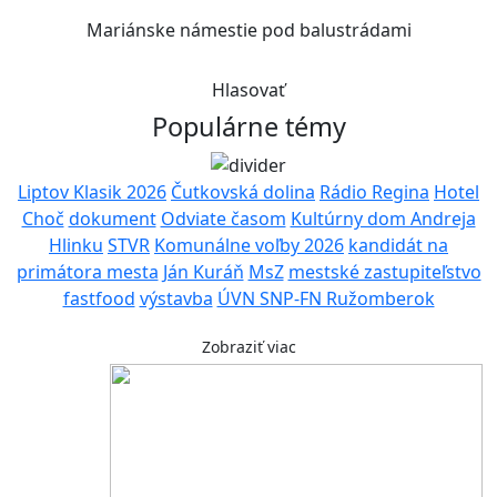
Mariánske námestie pod balustrádami
Hlasovať
Populárne témy
Liptov Klasik 2026
Čutkovská dolina
Rádio Regina
Hotel
Choč
dokument
Odviate časom
Kultúrny dom Andreja
Hlinku
STVR
Komunálne voľby 2026
kandidát na
primátora mesta
Ján Kuráň
MsZ
mestské zastupiteľstvo
fastfood
výstavba
ÚVN SNP-FN Ružomberok
Zobraziť viac