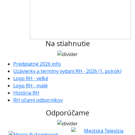
Na stiahnutie
Predplatné 2026 info
Uzávierky a termíny vydaní RH - 2026 (1. polrok)
Logo RH - veľké
Logo RH - malé
História RH
RH očami odborníkov
Odporúčame