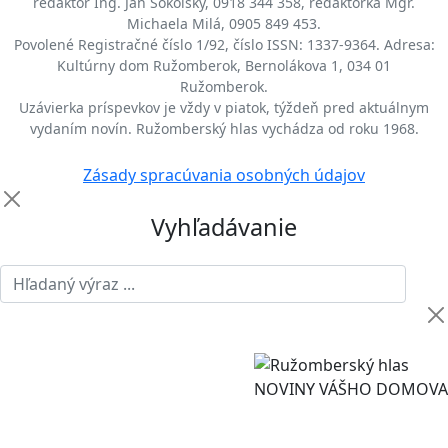
redaktor Ing. Ján Sokolský, 0918 344 358, redaktorka Mgr.
Michaela Milá, 0905 849 453.
Povolené Registračné číslo 1/92, číslo ISSN: 1337-9364. Adresa:
Kultúrny dom Ružomberok, Bernolákova 1, 034 01
Ružomberok.
Uzávierka príspevkov je vždy v piatok, týždeň pred aktuálnym
vydaním novín. Ružomberský hlas vychádza od roku 1968.
Zásady spracúvania osobných údajov
Vyhľadávanie
NOVINY VÁŠHO DOMOVA