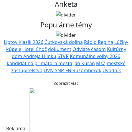
Anketa
Populárne témy
Liptov Klasik 2026
Čutkovská dolina
Rádio Regina
Lúčky-
kúpele
Hotel Choč
dokument
Odviate časom
Kultúrny
dom Andreja Hlinku
STVR
Komunálne voľby 2026
kandidát na primátora mesta
Ján Kuráň
MsZ
mestské
zastupiteľstvo
ÚVN SNP-FN Ružomberok
Úvodník
Zobraziť viac
- Reklama -