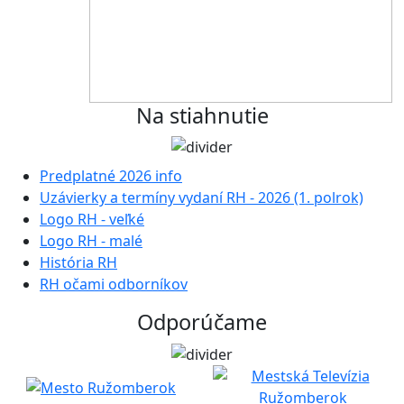
Na stiahnutie
Predplatné 2026 info
Uzávierky a termíny vydaní RH - 2026 (1. polrok)
Logo RH - veľké
Logo RH - malé
História RH
RH očami odborníkov
Odporúčame