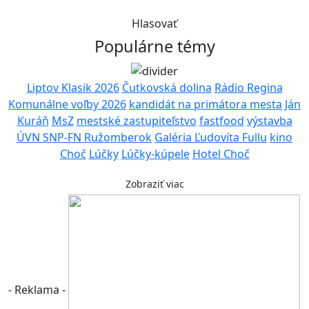
Hlasovať
Populárne témy
Liptov Klasik 2026
Čutkovská dolina
Rádio Regina
Komunálne voľby 2026
kandidát na primátora mesta
Ján
Kuráň
MsZ
mestské zastupiteľstvo
fastfood
výstavba
ÚVN SNP-FN Ružomberok
Galéria Ľudovíta Fullu
kino
Choč
Lúčky
Lúčky-kúpele
Hotel Choč
Zobraziť viac
- Reklama -