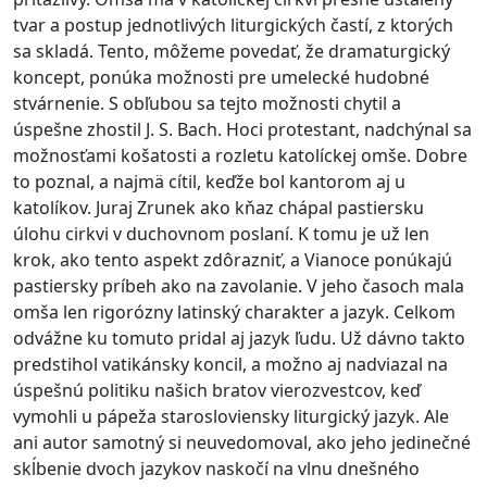
tvar a postup jednotlivých liturgických častí, z ktorých
sa skladá. Tento, môžeme povedať, že dramaturgický
koncept, ponúka možnosti pre umelecké hudobné
stvárnenie. S obľubou sa tejto možnosti chytil a
úspešne zhostil J. S. Bach. Hoci protestant, nadchýnal sa
možnosťami košatosti a rozletu katolíckej omše. Dobre
to poznal, a najmä cítil, keďže bol kantorom aj u
katolíkov. Juraj Zrunek ako kňaz chápal pastiersku
úlohu cirkvi v duchovnom poslaní. K tomu je už len
krok, ako tento aspekt zdôrazniť, a Vianoce ponúkajú
pastiersky príbeh ako na zavolanie. V jeho časoch mala
omša len rigorózny latinský charakter a jazyk. Celkom
odvážne ku tomuto pridal aj jazyk ľudu. Už dávno takto
predstihol vatikánsky koncil, a možno aj nadviazal na
úspešnú politiku našich bratov vierozvestcov, keď
vymohli u pápeža starosloviensky liturgický jazyk. Ale
ani autor samotný si neuvedomoval, ako jeho jedinečné
skĺbenie dvoch jazykov naskočí na vlnu dnešného