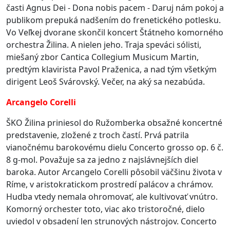
časti Agnus Dei - Dona nobis pacem - Daruj nám pokoj a
publikom prepuká nadšením do frenetického potlesku.
Vo Veľkej dvorane skončil koncert Štátneho komorného
orchestra Žilina. A nielen jeho. Traja speváci sólisti,
miešaný zbor Cantica Collegium Musicum Martin,
predtým klavirista Pavol Praženica, a nad tým všetkým
dirigent Leoš Svárovský. Večer, na aký sa nezabúda.
Arcangelo Corelli
ŠKO Žilina priniesol do Ružomberka obsažné koncertné
predstavenie, zložené z troch častí. Prvá patrila
vianočnému barokovému dielu Concerto grosso op. 6 č.
8 g-mol. Považuje sa za jedno z najslávnejších diel
baroka. Autor Arcangelo Corelli pôsobil väčšinu života v
Ríme, v aristokratickom prostredí palácov a chrámov.
Hudba vtedy nemala ohromovať, ale kultivovať vnútro.
Komorný orchester toto, viac ako tristoročné, dielo
uviedol v obsadení len strunových nástrojov. Concerto