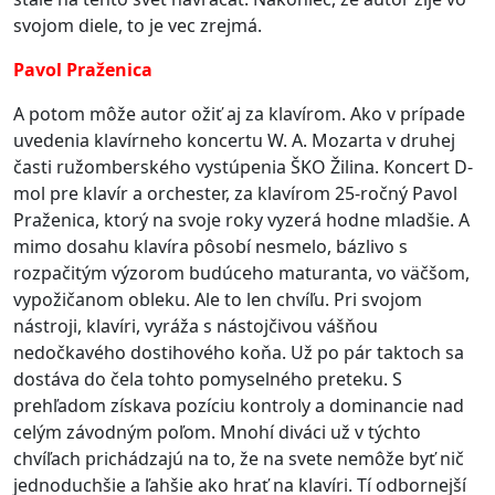
svojom diele, to je vec zrejmá.
Pavol Praženica
A potom môže autor ožiť aj za klavírom. Ako v prípade
uvedenia klavírneho koncertu W. A. Mozarta v druhej
časti ružomberského vystúpenia ŠKO Žilina. Koncert D-
mol pre klavír a orchester, za klavírom 25-ročný Pavol
Praženica, ktorý na svoje roky vyzerá hodne mladšie. A
mimo dosahu klavíra pôsobí nesmelo, bázlivo s
rozpačitým výzorom budúceho maturanta, vo väčšom,
vypožičanom obleku. Ale to len chvíľu. Pri svojom
nástroji, klavíri, vyráža s nástojčivou vášňou
nedočkavého dostihového koňa. Už po pár taktoch sa
dostáva do čela tohto pomyselného preteku. S
prehľadom získava pozíciu kontroly a dominancie nad
celým závodným poľom. Mnohí diváci už v týchto
chvíľach prichádzajú na to, že na svete nemôže byť nič
jednoduchšie a ľahšie ako hrať na klavíri. Tí odbornejší