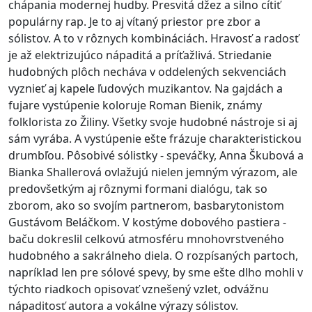
chápania modernej hudby. Presvitá džez a silno cítiť
populárny rap. Je to aj vítaný priestor pre zbor a
sólistov. A to v rôznych kombináciách. Hravosť a radosť
je až elektrizujúco nápaditá a príťažlivá. Striedanie
hudobných plôch necháva v oddelených sekvenciách
vyznieť aj kapele ľudových muzikantov. Na gajdách a
fujare vystúpenie koloruje Roman Bienik, známy
folklorista zo Žiliny. Všetky svoje hudobné nástroje si aj
sám vyrába. A vystúpenie ešte frázuje charakteristickou
drumbľou. Pôsobivé sólistky - speváčky, Anna Škubová a
Bianka Shallerová ovlažujú nielen jemným výrazom, ale
predovšetkým aj rôznymi formani dialógu, tak so
zborom, ako so svojím partnerom, basbarytonistom
Gustávom Beláčkom. V kostýme dobového pastiera -
baču dokreslil celkovú atmosféru mnohovrstveného
hudobného a sakrálneho diela. O rozpísaných partoch,
napríklad len pre sólové spevy, by sme ešte dlho mohli v
týchto riadkoch opisovať vznešený vzlet, odvážnu
nápaditosť autora a vokálne výrazy sólistov.