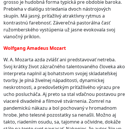
grosso je hudobná forma typická pre obdobie baroka.
Prebieha v dialógu striedania dvoch nástrojových
skupín. Má jasný, príťažlivý atraktívny rytmus a
kontrastnú farebnosť. Záverečná pastorálna časť
ružomberského vystúpenia už jasne evokovala svoj
vianočný príklon.
Wolfgang Amadeus Mozart
W. A. Mozarta azda zvlášť ani predstavovať netreba.
Svoj krátky život zázračného talentovaného človeka ako
interpreta naplnil aj bohatstvom svojej skladateľskej
tvorby. Je plná živelnej nápaditosti, dynamickej
neskrotnosti, a predovšetkým príťažlivého výrazu pre
ucho poslucháča. Aj preto sa stal vďačnou postavou pre
viaceré divadelné a filmové stvárnenia. Zomrel na
pandemickú nákazu a bol pochovaný v hromadnom
hrobe. Jeho telesné pozostatky sa nenašli. Možno aj
takto, riadením osudu, sa, tajomne a očividne, dokáže
stále na tento svet navracať. Nakoniec, že autor žije vo