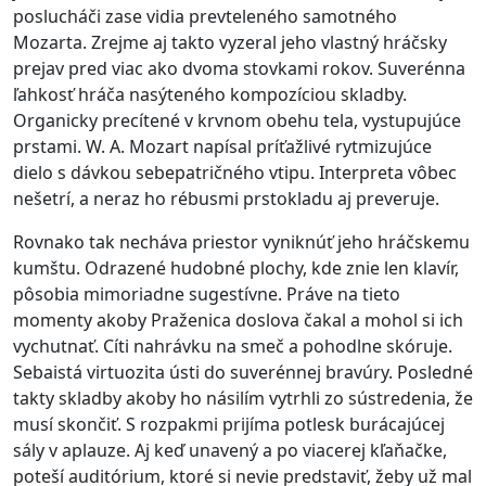
poslucháči zase vidia prevteleného samotného
Mozarta. Zrejme aj takto vyzeral jeho vlastný hráčsky
prejav pred viac ako dvoma stovkami rokov. Suverénna
ľahkosť hráča nasýteného kompozíciou skladby.
Organicky precítené v krvnom obehu tela, vystupujúce
prstami. W. A. Mozart napísal príťažlivé rytmizujúce
dielo s dávkou sebepatričného vtipu. Interpreta vôbec
nešetrí, a neraz ho rébusmi prstokladu aj preveruje.
Rovnako tak necháva priestor vyniknúť jeho hráčskemu
kumštu. Odrazené hudobné plochy, kde znie len klavír,
pôsobia mimoriadne sugestívne. Práve na tieto
momenty akoby Praženica doslova čakal a mohol si ich
vychutnať. Cíti nahrávku na smeč a pohodlne skóruje.
Sebaistá virtuozita ústi do suverénnej bravúry. Posledné
takty skladby akoby ho násilím vytrhli zo sústredenia, že
musí skončiť. S rozpakmi prijíma potlesk burácajúcej
sály v aplauze. Aj keď unavený a po viacerej kľaňačke,
poteší auditórium, ktoré si nevie predstaviť, žeby už mal