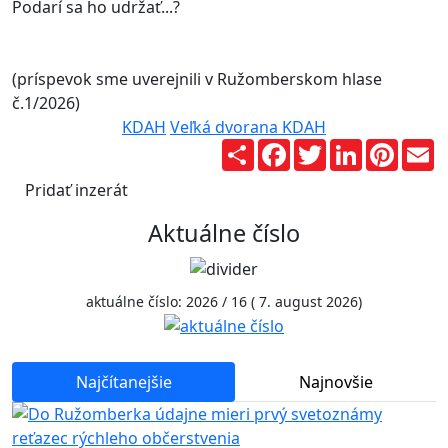
Podarí sa ho udržať...?
(príspevok sme uverejnili v Ružomberskom hlase
č.1/2026)
KDAH
Veľká dvorana KDAH
Zdieľaj
Facebook
Twitter
LinkedIn
Pinter
E
Pridať inzerát
Aktuálne číslo
aktuálne číslo: 2026 / 16 ( 7. august 2026)
Najčítanejšie
Najnovšie