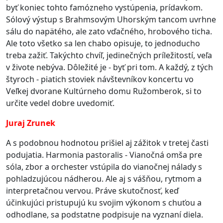
byť koniec tohto famózneho vystúpenia, prídavkom.
Sólový výstup s Brahmsovým Uhorským tancom uvrhne
sálu do napätého, ale zato vďačného, hrobového ticha.
Ale toto všetko sa len chabo opisuje, to jednoducho
treba zažiť. Takýchto chvíľ, jedinečných príležitostí, veľa
v živote nebýva. Dôležité je - byť pri tom. A každý, z tých
štyroch - piatich stoviek návštevníkov koncertu vo
Veľkej dvorane Kultúrneho domu Ružomberok, si to
určite vedel dobre uvedomiť.
Juraj Zrunek
A s podobnou hodnotou prišiel aj zážitok v tretej časti
podujatia. Harmonia pastoralis - Vianočná omša pre
sóla, zbor a orchester vstúpila do vianočnej nálady s
pohladzujúcou nádherou. Ale aj s vášňou, rytmom a
interpretačnou vervou. Práve skutočnosť, keď
účinkujúci pristupujú ku svojim výkonom s chuťou a
odhodlane, sa podstatne podpisuje na vyznaní diela.