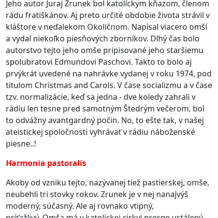
Jeho autor Juraj Zrunek bol katolíckym kňazom, členom
rádu fratiškánov. Aj preto určité obdobie života strávil v
kláštore v neďalekom Okoličnom. Napísal viacero omší
a vydal niekoľko piesňových zborníkov. Dlhý čas bolo
autorstvo tejto jeho omše pripisované jeho staršiemu
spolubratovi Edmundovi Paschovi. Takto to bolo aj
prvýkrát uvedené na nahrávke vydanej v roku 1974, pod
titulom Christmas and Carols. V čase socializmu a v čase
tzv. normalizácie, keď sa jedna - dve koledy zahrali v
rádiu len tesne pred samotným Štedrým večerom, bol
to odvážny avantgardný počin. No, to ešte tak, v našej
ateistickej spoločnosti vyhrávať v rádiu náboženské
piesne..!
Harmonia pastoralis
Akoby od vzniku tejto, nazývanej tiež pastierskej, omše,
neubehli tri stovky rokov. Zrunek je v nej nanajvýš
moderný, súčasný. Ale aj rovnako vtipný,
príťažlivý.
Omša má v katolíckej cirkvi presne ustálený