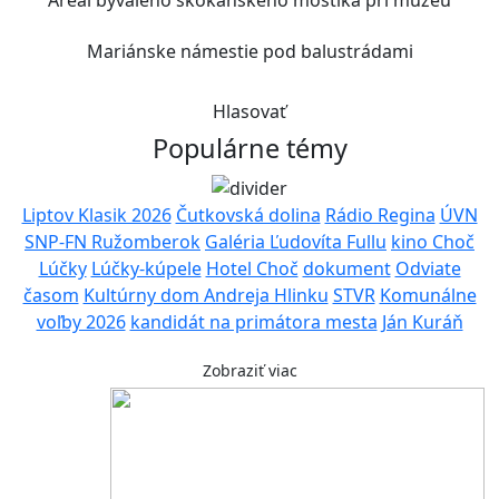
Mariánske námestie pod balustrádami
Hlasovať
Populárne témy
Liptov Klasik 2026
Čutkovská dolina
Rádio Regina
ÚVN
SNP-FN Ružomberok
Galéria Ľudovíta Fullu
kino Choč
Lúčky
Lúčky-kúpele
Hotel Choč
dokument
Odviate
časom
Kultúrny dom Andreja Hlinku
STVR
Komunálne
voľby 2026
kandidát na primátora mesta
Ján Kuráň
Zobraziť viac