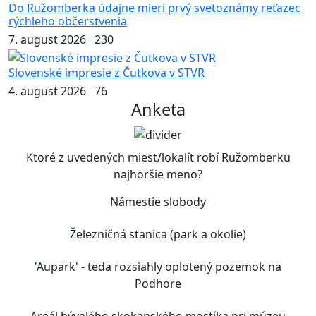
Do Ružomberka údajne mieri prvý svetoznámy reťazec
rýchleho občerstvenia
7. august 2026
230
Slovenské impresie z Čutkova v STVR
4. august 2026
76
Anketa
Ktoré z uvedených miest/lokalít robí Ružomberku
najhoršie meno?
Námestie slobody
Železničná stanica (park a okolie)
'Aupark' - teda rozsiahly oplotený pozemok na
Podhore
Areál bývalého skokanského mostíka pri múzeu