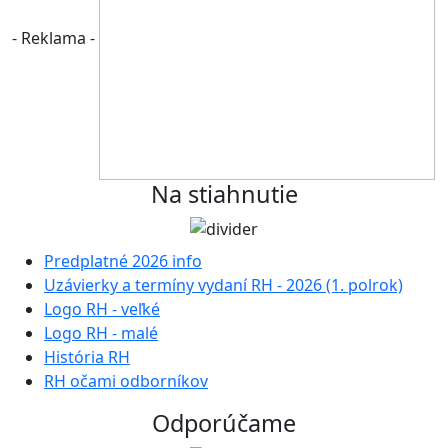
- Reklama -
Na stiahnutie
Predplatné 2026 info
Uzávierky a termíny vydaní RH - 2026 (1. polrok)
Logo RH - veľké
Logo RH - malé
História RH
RH očami odborníkov
Odporúčame