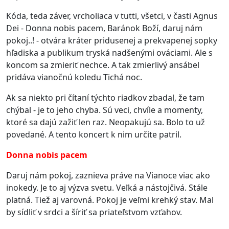
Kóda, teda záver, vrcholiaca v tutti, všetci, v časti Agnus
Dei - Donna nobis pacem, Baránok Boží, daruj nám
pokoj..! - otvára kráter pridusenej a prekvapenej sopky
hľadiska a publikum tryská nadšenými ováciami. Ale s
koncom sa zmieriť nechce. A tak zmierlivý ansábel
pridáva vianočnú koledu Tichá noc.
Ak sa niekto pri čítaní týchto riadkov zbadal, že tam
chýbal - je to jeho chyba. Sú veci, chvíle a momenty,
ktoré sa dajú zažiť len raz. Neopakujú sa. Bolo to už
povedané. A tento koncert k nim určite patril.
Donna nobis pacem
Daruj nám pokoj, zaznieva práve na Vianoce viac ako
inokedy. Je to aj výzva svetu. Veľká a nástojčivá. Stále
platná. Tiež aj varovná. Pokoj je veľmi krehký stav. Mal
by sídliť v srdci a šíriť sa priateľstvom vzťahov.