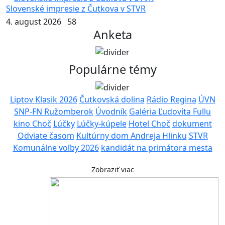
Slovenské impresie z Čutkova v STVR
4. august 2026
58
Anketa
Populárne témy
Liptov Klasik 2026
Čutkovská dolina
Rádio Regina
ÚVN
SNP-FN Ružomberok
Úvodník
Galéria Ľudovíta Fullu
kino Choč
Lúčky
Lúčky-kúpele
Hotel Choč
dokument
Odviate časom
Kultúrny dom Andreja Hlinku
STVR
Komunálne voľby 2026
kandidát na primátora mesta
Zobraziť viac