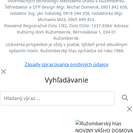
informačných technológií Mestského úradu v Ružomberku.
Šéfredaktor a DTP design Mgr. Michal Domenik, 0907 842 656,
redaktor Ing. Ján Sokolský, 0918 344 358, redaktorka Mgr.
Michaela Milá, 0905 849 453.
Povolené Registračné číslo 1/92, číslo ISSN: 1337-9364. Adresa:
Kultúrny dom Ružomberok, Bernolákova 1, 034 01
Ružomberok.
Uzávierka príspevkov je vždy v piatok, týždeň pred aktuálnym
vydaním novín. Ružomberský hlas vychádza od roku 1968.
Zásady spracúvania osobných údajov
Vyhľadávanie
NOVINY VÁŠHO DOMOVA