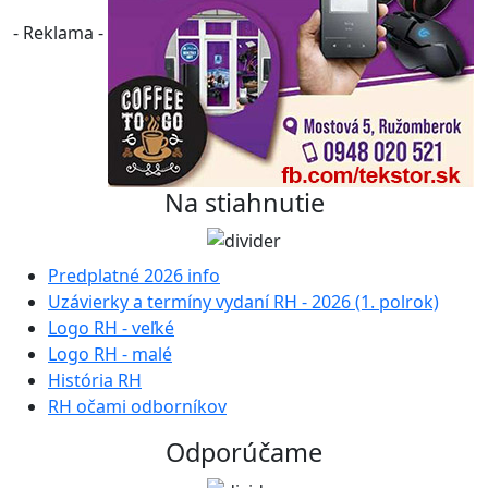
- Reklama -
Na stiahnutie
Predplatné 2026 info
Uzávierky a termíny vydaní RH - 2026 (1. polrok)
Logo RH - veľké
Logo RH - malé
História RH
RH očami odborníkov
Odporúčame