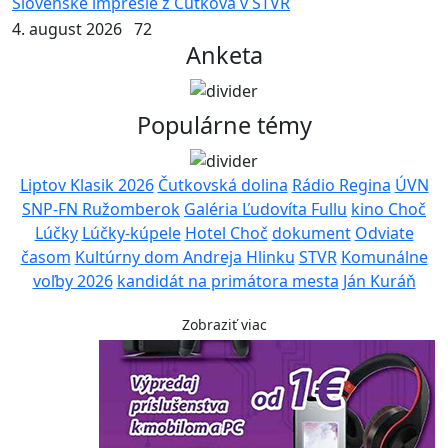
Slovenské impresie z Čutkova v STVR
4. august 2026
72
Anketa
Populárne témy
Liptov Klasik 2026
Čutkovská dolina
Rádio Regina
ÚVN
SNP-FN Ružomberok
Galéria Ľudovíta Fullu
kino Choč
Lúčky
Lúčky-kúpele
Hotel Choč
dokument
Odviate
časom
Kultúrny dom Andreja Hlinku
STVR
Komunálne
voľby 2026
kandidát na primátora mesta
Ján Kuráň
Zobraziť viac