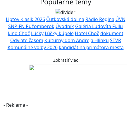
Populárne témy
Liptov Klasik 2026
Čutkovská dolina
Rádio Regina
ÚVN
SNP-FN Ružomberok
Úvodník
Galéria Ľudovíta Fullu
kino Choč
Lúčky
Lúčky-kúpele
Hotel Choč
dokument
Odviate časom
Kultúrny dom Andreja Hlinku
STVR
Komunálne voľby 2026
kandidát na primátora mesta
Zobraziť viac
- Reklama -