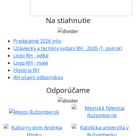
Na stiahnutie
Predplatné 2026 info
Uzávierky a termíny vydaní RH - 2026 (1. polrok)
Logo RH - veľké
Logo RH - malé
História RH
RH očami odborníkov
Odporúčame