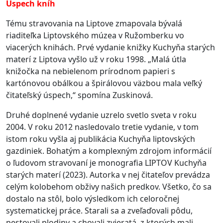
Úspech kníh
Tému stravovania na Liptove zmapovala bývalá
riaditeľka Liptovského múzea v Ružomberku vo
viacerých knihách. Prvé vydanie knižky Kuchyňa starých
materí z Liptova vyšlo už v roku 1998.
„Malá útla
knižočka na nebielenom prírodnom papieri s
kartónovou obálkou a špirálovou väzbou mala veľký
čitateľský úspech,“ spomína Zuskinová.
Druhé doplnené vydanie uzrelo svetlo sveta v roku
2004. V roku 2012 nasledovalo tretie vydanie, v tom
istom roku vyšla aj publikácia Kuchyňa liptovských
gazdiniek.
Bohatým a komplexným zdrojom informácií
o ľudovom stravovaní je monografia LIPTOV Kuchyňa
starých materí (2023).
Autorka v nej čitateľov prevádza
celým kolobehom obživy našich predkov. Všetko, čo sa
dostalo na stôl, bolo výsledkom ich celoročnej
systematickej práce. Starali sa a zveľaďovali pôdu,
pestovali plodiny a chovali zvieratá, z ktorých mali