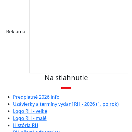
- Reklama -
Na stiahnutie
Predplatné 2026 info
Uzávierky a termíny vydaní RH - 2026 (1. polrok)
Logo RH - veľké
Logo RH - malé
História RH