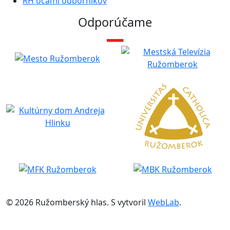
RH očami odborníkov
Odporúčame
© 2026 Ružomberský hlas. S
vytvoril
WebLab
.