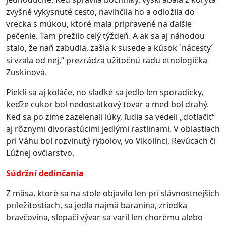
zvyšné vykysnuté cesto, navlhčila ho a odložila do
vrecka s múkou, ktoré mala pripravené na ďalšie
pečenie. Tam prežilo celý týždeň. A ak sa aj náhodou
stalo, že naň zabudla, zašla k susede a kúsok ´nácesty´
si vzala od nej,“ prezrádza užitočnú radu etnologička
Zuskinová.
Piekli sa aj koláče, no sladké sa jedlo len sporadicky,
keďže cukor bol nedostatkový tovar a med bol drahý.
Keď sa po zime zazelenali lúky, ľudia sa vedeli „dotlačiť“
aj rôznymi divorastúcimi jedlými rastlinami. V oblastiach
pri Váhu bol rozvinutý rybolov, vo Vlkolínci, Revúcach či
Lúžnej ovčiarstvo.
Súdržní dedinčania
Z mäsa, ktoré sa na stole objavilo len pri slávnostnejších
príležitostiach, sa jedla najmä baranina, zriedka
bravčovina, slepačí vývar sa varil len chorému alebo