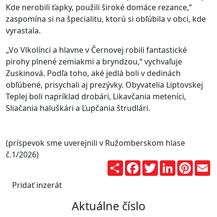
Kde nerobili ťapky, použili široké domáce rezance,“
zaspomína si na špecialitu, ktorú si obľúbila v obci, kde
vyrastala.
„Vo Vlkolínci a hlavne v Černovej robili fantastické
pirohy plnené zemiakmi a bryndzou,“ vychvaľuje
Zuskinová.
Podľa toho, aké jedlá boli v dedinách
obľúbené, prisychali aj prezývky. Obyvatelia Liptovskej
Teplej boli napríklad drobári, Likavčania meteníci,
Sliačania haluškári a Ľupčania štrudlári.
(príspevok sme uverejnili v Ružomberskom hlase
č.1/2026)
Zdieľaj
Facebook
Twitter
LinkedIn
Pinter
E
Pridať inzerát
Aktuálne číslo