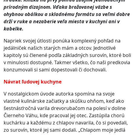
prírodným dizajnom. Vďaka brožovanej väzbe s
ohybnou obálkou a skladnému formátu sa veľmi dobre
drží v ruke a nezaberie veľa miesta v kuchyni ani v
kabelke.
Napriek svojej útlosti ponúka komplexný pohľad na
jedálniček našich starých mám a otcov. Jednotlivé
kapitoly sú členené podľa základných surovín, ktoré boli
v minulosti dostupné. Takmer všetko, čo naši predkovia
konzumovali si sami dopestovali či dochovali.
Návrat ľudovej kuchyne
V nostalgickom úvode autorka spomína na svoje
vlastné kulinárske začiatky a skúšku ohňom, keď ako
šestnásťročná varila drevorubačom na polesí v doline
Čierneho Váhu, kde pracoval jej otec. Zastúpila chorú
kuchárku a každému z chlapov navarila, čo si povedali,
zo surovín, ktoré jej sami dodali.
„Chlapom moje jedlá