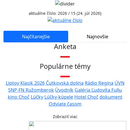
aktuálne číslo: 2026 / 15 (24. júl 2026)
Najčítanejšie
Najnovšie
Anketa
Populárne témy
Liptov Klasik 2026
Čutkovská dolina
Rádio Regina
ÚVN
SNP-FN Ružomberok
Úvodník
Galéria Ľudovíta Fullu
kino Choč
Lúčky
Lúčky-kúpele
Hotel Choč
dokument
Odviate časom
Zobraziť viac