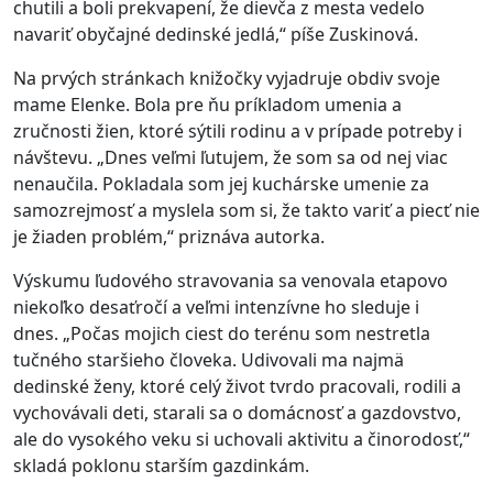
chutili a boli prekvapení, že dievča z mesta vedelo
navariť obyčajné dedinské jedlá,“ píše Zuskinová.
Na prvých stránkach knižočky vyjadruje obdiv svoje
mame Elenke. Bola pre ňu príkladom umenia a
zručnosti žien, ktoré sýtili rodinu a v prípade potreby i
návštevu.
„Dnes veľmi ľutujem, že som sa od nej viac
nenaučila. Pokladala som jej kuchárske umenie za
samozrejmosť a myslela som si, že takto variť a piecť nie
je žiaden problém,“ priznáva autorka.
Výskumu ľudového stravovania sa venovala etapovo
niekoľko desaťročí a veľmi intenzívne ho sleduje i
dnes.
„Počas mojich ciest do terénu som nestretla
tučného staršieho človeka. Udivovali ma najmä
dedinské ženy, ktoré celý život tvrdo pracovali, rodili a
vychovávali deti, starali sa o domácnosť a gazdovstvo,
ale do vysokého veku si uchovali aktivitu a činorodosť,“
skladá poklonu starším gazdinkám.