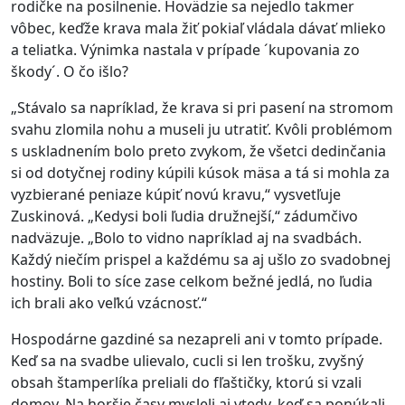
rodičke na posilnenie.
Hovädzie sa nejedlo takmer
vôbec, keďže krava mala žiť pokiaľ vládala dávať mlieko
a teliatka. Výnimka nastala v prípade ´kupovania zo
škody´. O čo išlo?
„Stávalo sa napríklad, že krava si pri pasení na stromom
svahu zlomila nohu a museli ju utratiť. Kvôli problémom
s uskladnením bolo preto zvykom, že všetci dedinčania
si od dotyčnej rodiny kúpili kúsok mäsa a tá si mohla za
vyzbierané peniaze kúpiť novú kravu,“ vysvetľuje
Zuskinová.
„Kedysi boli ľudia družnejší,“ zádumčivo
nadväzuje. „Bolo to vidno napríklad aj na svadbách.
Každý niečím prispel a každému sa aj ušlo zo svadobnej
hostiny. Boli to síce zase celkom bežné jedlá, no ľudia
ich brali ako veľkú vzácnosť.“
Hospodárne gazdiné sa nezapreli ani v tomto prípade.
Keď sa na svadbe ulievalo, cucli si len trošku, zvyšný
obsah štamperlíka preliali do fľaštičky, ktorú si vzali
domov. Na horšie časy mysleli aj vtedy, keď sa ponúkali