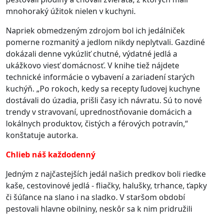
mnohoraký úžitok nielen v kuchyni.
Napriek obmedzeným zdrojom bol ich jedálniček
pomerne rozmanitý a jedlom nikdy neplytvali. Gazdiné
dokázali denne vykúzliť chutné, výdatné jedlá a
ukážkovo viesť domácnosť.
V knihe tiež nájdete
technické informácie o vybavení a zariadení starých
kuchýň.
„Po rokoch, kedy sa recepty ľudovej kuchyne
dostávali do úzadia, prišli časy ich návratu. Sú to nové
trendy v stravovaní, uprednostňovanie domácich a
lokálnych produktov, čistých a férových potravín,“
konštatuje autorka.
Chlieb náš každodenný
Jedným z najčastejších jedál našich predkov boli riedke
kaše, cestovinové jedlá - fliačky, halušky, trhance, ťapky
či šúľance na slano i na sladko.
V staršom období
pestovali hlavne obilniny, neskôr sa k nim pridružili