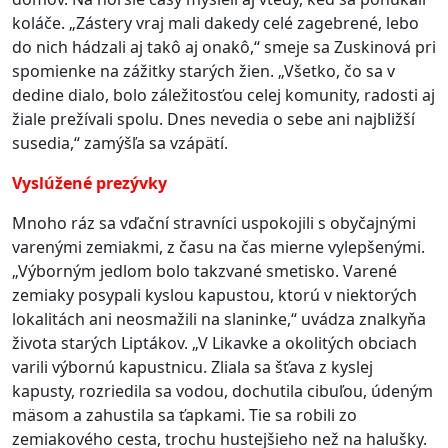
koláče. „Zástery vraj mali dakedy celé zagebrené, lebo
do nich hádzali aj takô aj onakô,“ smeje sa Zuskinová pri
spomienke na zážitky starých žien.
„Všetko, čo sa v
dedine dialo, bolo záležitosťou celej komunity, radosti aj
žiale prežívali spolu. Dnes nevedia o sebe ani najbližší
susedia,“ zamýšľa sa vzápätí.
Vyslúžené prezývky
Mnoho ráz sa vďační stravníci uspokojili s obyčajnými
varenými zemiakmi, z času na čas mierne vylepšenými.
„Výborným jedlom bolo takzvané smetisko. Varené
zemiaky posypali kyslou kapustou, ktorú v niektorých
lokalitách ani neosmažili na slaninke,“ uvádza znalkyňa
života starých Liptákov.
„V Likavke a okolitých obciach
varili výbornú kapustnicu. Zliala sa šťava z kyslej
kapusty, rozriedila sa vodou, dochutila cibuľou, údeným
mäsom a zahustila sa ťapkami. Tie sa robili zo
zemiakového cesta, trochu hustejšieho než na halušky.