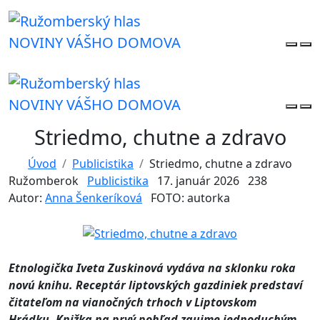
NOVINY VÁŠHO DOMOVA
NOVINY VÁŠHO DOMOVA
Striedmo, chutne a zdravo
Úvod
Publicistika
Striedmo, chutne a zdravo
Ružomberok
Publicistika
17. január 2026
238
Autor:
Anna Šenkeríková
FOTO: autorka
Etnologička Iveta Zuskinová vydáva na sklonku roka
novú knihu. Receptár liptovských gazdiniek predstaví
čitateľom na vianočných trhoch v Liptovskom
Hrádku.
Knižka na prvý pohľad zaujme jednoduchým