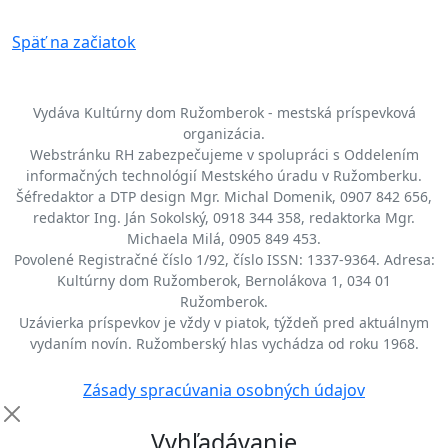
Späť na začiatok
Vydáva Kultúrny dom Ružomberok - mestská príspevková
organizácia.
Webstránku RH zabezpečujeme v spolupráci s Oddelením
informačných technológií Mestského úradu v Ružomberku.
Šéfredaktor a DTP design Mgr. Michal Domenik, 0907 842 656,
redaktor Ing. Ján Sokolský, 0918 344 358, redaktorka Mgr.
Michaela Milá, 0905 849 453.
Povolené Registračné číslo 1/92, číslo ISSN: 1337-9364. Adresa:
Kultúrny dom Ružomberok, Bernolákova 1, 034 01
Ružomberok.
Uzávierka príspevkov je vždy v piatok, týždeň pred aktuálnym
vydaním novín. Ružomberský hlas vychádza od roku 1968.
Zásady spracúvania osobných údajov
Vyhľadávanie