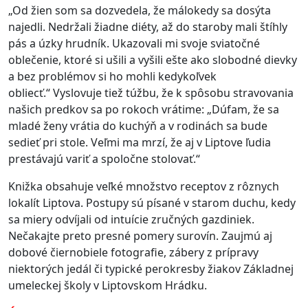
„Od žien som sa dozvedela, že málokedy sa dosýta
najedli. Nedržali žiadne diéty, až do staroby mali štíhly
pás a úzky hrudník. Ukazovali mi svoje sviatočné
oblečenie, ktoré si ušili a vyšili ešte ako slobodné dievky
a bez problémov si ho mohli kedykoľvek
obliecť.“
Vyslovuje tiež túžbu, že k spôsobu stravovania
našich predkov sa po rokoch vrátime: „Dúfam, že sa
mladé ženy vrátia do kuchýň a v rodinách sa bude
sedieť pri stole. Veľmi ma mrzí, že aj v Liptove ľudia
prestávajú variť a spoločne stolovať.“
Knižka obsahuje veľké množstvo receptov z rôznych
lokalít Liptova. Postupy sú písané v starom duchu, kedy
sa miery odvíjali od intuície zručných gazdiniek.
Nečakajte preto presné pomery surovín.
Zaujmú aj
dobové čiernobiele fotografie, zábery z prípravy
niektorých jedál či typické perokresby žiakov Základnej
umeleckej školy v Liptovskom Hrádku.