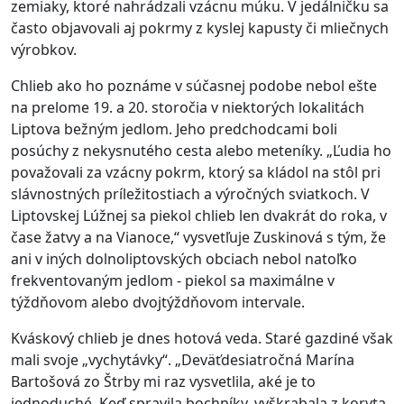
zemiaky, ktoré nahrádzali vzácnu múku. V jedálničku sa
často objavovali aj pokrmy z kyslej kapusty či mliečnych
výrobkov.
Chlieb ako ho poznáme v súčasnej podobe nebol ešte
na prelome 19. a 20. storočia v niektorých lokalitách
Liptova bežným jedlom. Jeho predchodcami boli
posúchy z nekysnutého cesta alebo meteníky.
„Ľudia ho
považovali za vzácny pokrm, ktorý sa kládol na stôl pri
slávnostných príležitostiach a výročných sviatkoch. V
Liptovskej Lúžnej sa piekol chlieb len dvakrát do roka, v
čase žatvy a na Vianoce,“ vysvetľuje Zuskinová s tým, že
ani v iných dolnoliptovských obciach nebol natoľko
frekventovaným jedlom - piekol sa maximálne v
týždňovom alebo dvojtýždňovom intervale.
Kváskový chlieb je dnes hotová veda. Staré gazdiné však
mali svoje „vychytávky“.
„Deväťdesiatročná Marína
Bartošová zo Štrby mi raz vysvetlila, aké je to
jednoduché. Keď spravila bochníky, vyškrabala z koryta