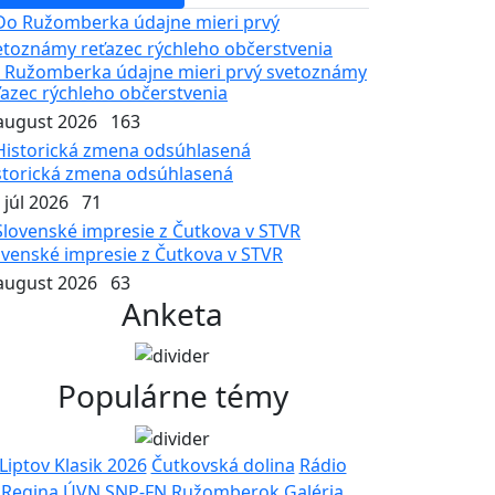
 Ružomberka údajne mieri prvý svetoznámy
ťazec rýchleho občerstvenia
 august 2026
163
storická zmena odsúhlasená
 júl 2026
71
ovenské impresie z Čutkova v STVR
 august 2026
63
Anketa
Populárne témy
Liptov Klasik 2026
Čutkovská dolina
Rádio
Regina
ÚVN SNP-FN Ružomberok
Galéria