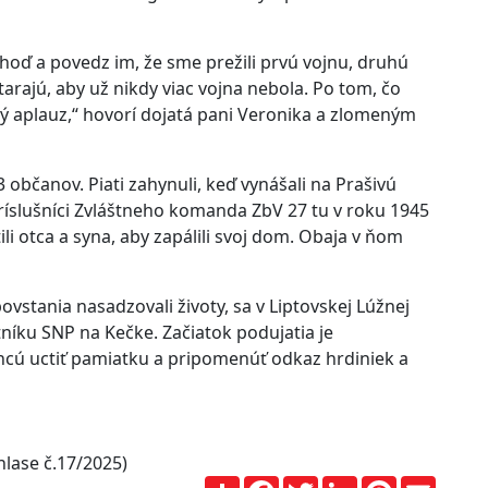
choď a povedz im, že sme prežili prvú vojnu, druhú
tarajú, aby už nikdy viac vojna nebola. Po tom, čo
ný aplauz,“ hovorí dojatá pani Veronika a zlomeným
 občanov. Piati zahynuli, keď vynášali na Prašivú
 Príslušníci Zvláštneho komanda ZbV 27 tu v roku 1945
ili otca a syna, aby zapálili svoj dom. Obaja v ňom
vstania nasadzovali životy, sa v Liptovskej Lúžnej
níku SNP na Kečke. Začiatok podujatia je
 chcú uctiť pamiatku a pripomenúť odkaz hrdiniek a
lase č.17/2025)
Zdieľaj
Facebook
Twitter
LinkedIn
Pinterest
Email