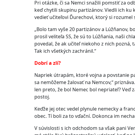
Pri otázke, či sa Nemci snažili pomstiť za od
keď chytili skupinu partizánov. Viedli ich ku 
vedieť učiteľovi Ďurechovi, ktorý si rozumel 
„Bolo tam vyše 20 partizánov a Lúžňanov, boli 
prosil veliteľa SS, že sú to Lúžňania, naši ch
povedal, že ak učiteľ niekoho z nich pozná, t
Tak ich všetkých zachránil.“
Dobrí a zlí?
Napriek útrapám, ktoré vojna a povstanie pan
sa nemôžeme žalovať na Nemcov,“ priznáva. „
len preto, že bol Nemec bol nepriateľ? Veď 
postoj.
Keďže jej otec vedel plynule nemecky a fra
obec. Tí boli za to vďační. Dokonca im necha
V súvislosti s ich odchodom sa však pani V