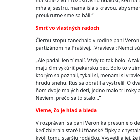
má stále živú hrôzostrašnú udalosť, keď na 
mňa aj sestru, mama išla s kravou, aby sme v
preukrutne sme sa báli.“
Smrť vo vlastných radoch
Čiernu stopu zanechalo v rodine pani Veronik
partizánom na Prašivej. „Vravieval: Nemci s
„Ale padali len tí malí. Vždy to tak bolo. A ta
majú čím vykúriť pekársku pec. Bolo to v zime
ktorým sa poznali, tykali si, menami si vrav
hrudu snehu. Rus sa obrátil a vystrelil. O dv
ňom dvoje malých detí, jedno malo tri roky a 
Neviem, prečo sa to stalo...“
Vieme, čo je hlad a bieda
V rozprávaní sa pani Veronika presunie o d
keď zbierala staré lúžňanské čipky a chystala 
kvôli tomu staršiu rodáčku. Vysvetlila jej, ž