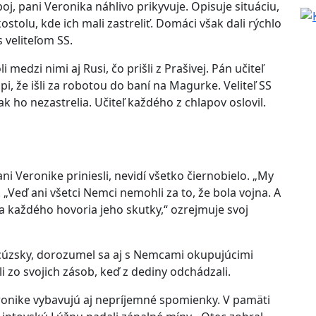
boj, pani Veronika náhlivo prikyvuje. Opisuje situáciu,
kostolu, kde ich mali zastreliť. Domáci však dali rýchlo
s veliteľom SS.
medzi nimi aj Rusi, čo prišli z Prašivej. Pán učiteľ
lapi, že išli za robotou do baní na Magurke. Veliteľ SS
ak ho nezastrelia. Učiteľ každého z chlapov oslovil.
i Veronike priniesli, nevidí všetko čiernobielo. „My
Veď ani všetci Nemci nemohli za to, že bola vojna. A
za každého hovoria jeho skutky,“ ozrejmuje svoj
ncúzsky, dorozumel sa aj s Nemcami okupujúcimi
li zo svojich zásob, keď z dediny odchádzali.
eronike vybavujú aj nepríjemné spomienky. V pamäti