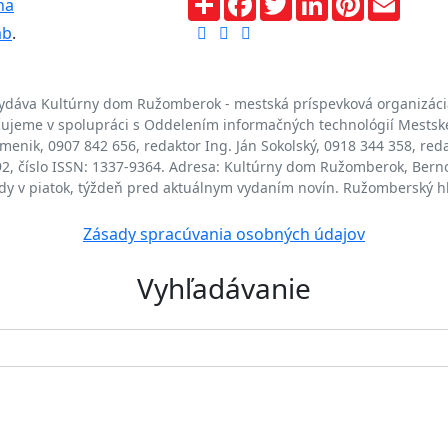
na
ab
.
ydáva Kultúrny dom Ružomberok - mestská príspevková organizáci
jeme v spolupráci s Oddelením informačných technológií Mests
enik, 0907 842 656, redaktor Ing. Ján Sokolský, 0918 344 358, red
/92, číslo ISSN: 1337-9364. Adresa: Kultúrny dom Ružomberok, Bern
ždy v piatok, týždeň pred aktuálnym vydaním novín. Ružomberský h
Zásady spracúvania osobných údajov
Vyhľadávanie