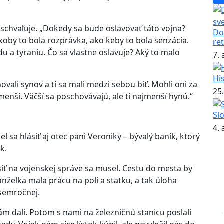
schvaľuje. „Dokedy sa bude oslavovať táto vojna?
Do
koby to bola rozprávka, ako keby to bola senzácia.
re
u a tyraniu. Čo sa vlastne oslavuje? Aký to malo
7.
Hi
vali synov a tí sa mali medzi sebou biť. Mohli oni za
25.
ajmenší. Väčší sa poschovávajú, ale tí najmenší hynú.“
Sl
4.
 sa hlásiť aj otec pani Veroniky – bývalý baník, ktorý
k.
ásiť na vojenskej správe sa musel. Cestu do mesta by
nželka mala prácu na poli a statku, a tak úloha
osemročnej.
ám dali. Potom s nami na železničnú stanicu poslali