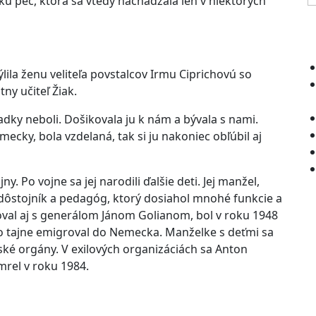
sku pec, ktorá sa vtedy nachádzala len v niektorých
lila ženu veliteľa povstalcov Irmu Ciprichovú so
ny učiteľ Žiak.
dky neboli. Došikovala ju k nám a bývala s nami.
ecky, bola vzdelaná, tak si ju nakoniec obľúbil aj
. Po vojne sa jej narodili ďalšie deti. Jej manžel,
 dôstojník a pedagóg, ktorý dosiahol mnohé funkcie a
al aj s generálom Jánom Golianom, bol v roku 1948
to tajne emigroval do Nemecka. Manželke s deťmi sa
enské orgány. V exilových organizáciách sa Anton
mrel v roku 1984.