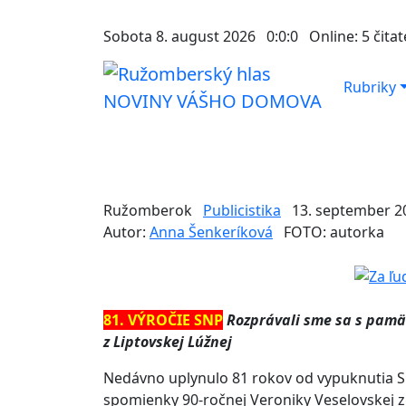
Sobota 8. august 2026
0:0:0
Online:
5 čitat
Rubriky
NOVINY VÁŠHO DOMOVA
Ružomberok
Publicistika
13. september 2
Autor:
Anna Šenkeríková
FOTO: autorka
81. VÝROČIE SNP
Rozprávali sme sa s pamä
z Liptovskej Lúžnej
Nedávno uplynulo 81 rokov od vypuknutia 
spomienky 90-ročnej Veroniky Veselovskej z 