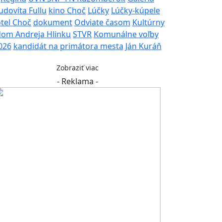
udovíta Fullu
kino Choč
Lúčky
Lúčky-kúpele
tel Choč
dokument
Odviate časom
Kultúrny
dom Andreja Hlinku
STVR
Komunálne voľby
026
kandidát na primátora mesta
Ján Kuráň
Zobraziť viac
- Reklama -