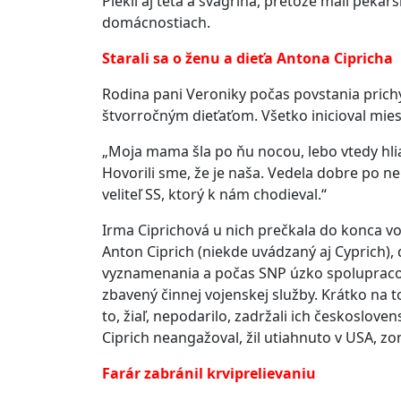
Piekli aj teta a švagriná, pretože mali pekár
domácnostiach.
Starali sa o ženu a dieťa Antona Cipricha
Rodina pani Veroniky počas povstania prichý
štvorročným dieťaťom. Všetko inicioval miest
„Moja mama šla po ňu nocou, lebo vtedy hlia
Hovorili sme, že je naša. Vedela dobre po nem
veliteľ SS, ktorý k nám chodieval.“
Irma Ciprichová u nich prečkala do konca vojny
Anton Ciprich (niekde uvádzaný aj Cyprich),
vyznamenania a počas SNP úzko spolupracov
zbavený činnej vojenskej služby. Krátko na 
to, žiaľ, nepodarilo, zadržali ich českoslov
Ciprich neangažoval, žil utiahnuto v USA, zo
Farár zabránil krviprelievaniu