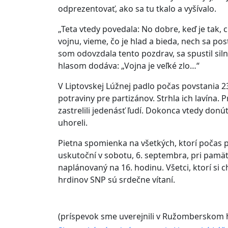
odprezentovať, ako sa tu tkalo a vyšívalo.
„Teta vtedy povedala: No dobre, keď je tak, 
vojnu, vieme, čo je hlad a bieda, nech sa pos
som odovzdala tento pozdrav, sa spustil sil
hlasom dodáva: „Vojna je veľké zlo…“
V Liptovskej Lúžnej padlo počas povstania 23
potraviny pre partizánov. Strhla ich lavína.
zastrelili jedenásť ľudí. Dokonca vtedy donút
uhoreli.
Pietna spomienka na všetkých, ktorí počas po
uskutoční v sobotu, 6. septembra, pri pamät
naplánovaný na 16. hodinu. Všetci, ktorí si
hrdinov SNP sú srdečne vítaní.
(príspevok sme uverejnili v Ružomberskom h