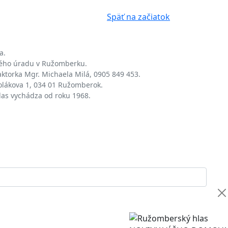
Späť na začiatok
a.
kého úradu v Ružomberku.
aktorka Mgr. Michaela Milá, 0905 849 453.
olákova 1, 034 01 Ružomberok.
las vychádza od roku 1968.