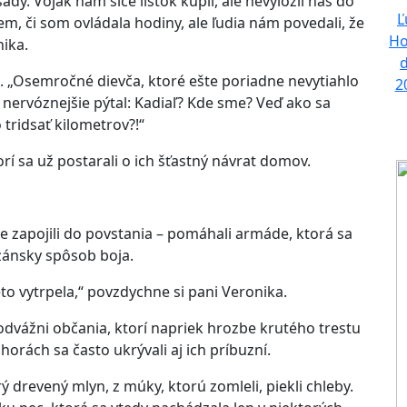
ady. Vojak nám síce lístok kúpil, ale nevyložil nás do
Ľ
iem, či som ovládala hodiny, ale ľudia nám povedali, že
Ho
nika.
. „Osemročné dievča, ktoré ešte poriadne nevytiahlo
2
e nervóznejšie pýtal: Kadiaľ? Kde sme? Veď ako sa
ridsať kilometrov?!“
rí sa už postarali o ich šťastný návrat domov.
ne zapojili do povstania – pomáhali armáde, ktorá sa
izánsky spôsob boja.
eto vytrpela,“ povzdychne si pani Veronika.
 odvážni občania, ktorí napriek hrozbe krutého trestu
 horách sa často ukrývali aj ich príbuzní.
ý drevený mlyn, z múky, ktorú zomleli, piekli chleby.