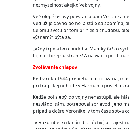
nezmyselnosť akejkoľvek vojny.
Veľkolepé oslavy povstania pani Veronika ne
Veď už je dávno po nej a stále sa spomína, a
Celému svetu pritom priniesla chudobu, bied
význam?“ pýta sa.
„Vždy trpela len chudoba. Mamky ťažko vycho
to, na ktorej sú strane? A najviac trpeli tí n
Zvolávanie chlapov
Keď v roku 1944 prebiehala mobilizácia, musel
pri tragickej nehode v Harmanci prišiel o zra
Keďže bol slepý, do vojny nenastúpil, ale hl
nezvládol sám, potreboval sprievod. Jeho ma
pripadla dcére Veronike, v tom čase sotva 
„V Ružomberku k nám boli úctiví, aj najesť n