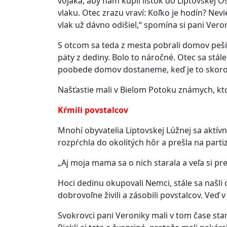
vojaka, aby nám kúpil lístok do Liptovskej Os
vlaku. Otec zrazu vraví: Koľko je hodín? Nev
vlak už dávno odišiel,“ spomína si pani Vero
S otcom sa teda z mesta pobrali domov peši
päty z dediny. Bolo to náročné. Otec sa stál
poobede domov dostaneme, keď je to skoro t
Našťastie mali v Bielom Potoku známych, kto
Kŕmili povstalcov
Mnohí obyvatelia Liptovskej Lúžnej sa aktív
rozpŕchla do okolitých hôr a prešla na part
„Aj moja mama sa o nich starala a veľa si pr
Hoci dedinu okupovali Nemci, stále sa našli
dobrovoľne živili a zásobili povstalcov. Veď v
Svokrovci pani Veroniky mali v tom čase star