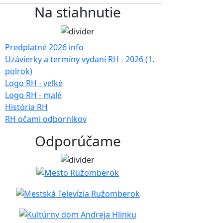
Na stiahnutie
Predplatné 2026 info
Uzávierky a termíny vydaní RH - 2026 (1.
polrok)
Logo RH - veľké
Logo RH - malé
História RH
RH očami odborníkov
Odporúčame