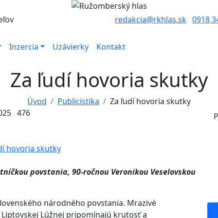
eľov
redakcia@rkhlas.sk
0918 3
Inzercia
Uzávierky
Kontakt
Za ľudí hovoria skutky
Úvod
Publicistika
Za ľudí hovoria skutky
025
476
P
tníčkou povstania, 90-ročnou Veronikou Veselovskou
Slovenského národného povstania. Mrazivé
Liptovskej Lúžnej pripomínajú krutosť a