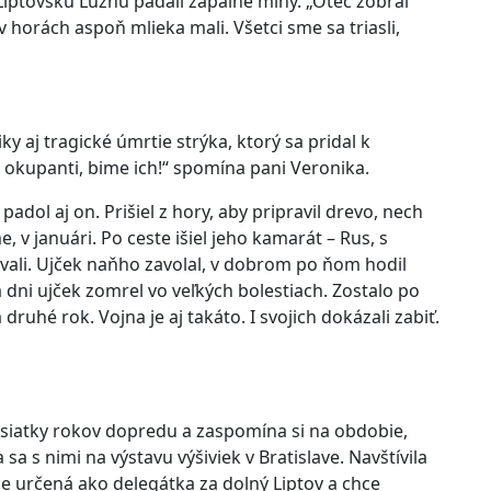
Liptovskú Lúžnu padali zápalné míny. „Otec zobral
 horách aspoň mlieka mali. Všetci sme sa triasli,
y aj tragické úmrtie strýka, ktorý sa pridal k
ú okupanti, bime ich!“ spomína pani Veronika.
k padol aj on. Prišiel z hory, aby pripravil drevo, nech
, v januári. Po ceste išiel jeho kamarát – Rus, s
ievali. Ujček naňho zavolal, v dobrom po ňom hodil
a dni ujček zomrel vo veľkých bolestiach. Zostalo po
druhé rok. Vojna je aj takáto. I svojich dokázali zabiť.
esiatky rokov dopredu a zaspomína si na obdobie,
sa s nimi na výstavu výšiviek v Bratislave. Navštívila
e je určená ako delegátka za dolný Liptov a chce