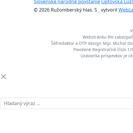
Slovenské národné povstanie
Liptovská Lúž
© 2026 Ružomberský hlas. S
vytvoril
WebL
V
Webstránku RH zabezpeču
Šéfredaktor a DTP design Mgr. Michal Dom
Povolené Registračné číslo 1
Uzávierka príspevkov je v