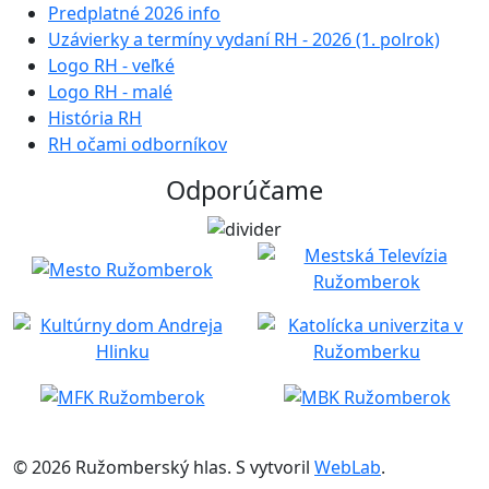
Predplatné 2026 info
Uzávierky a termíny vydaní RH - 2026 (1. polrok)
Logo RH - veľké
Logo RH - malé
História RH
RH očami odborníkov
Odporúčame
© 2026 Ružomberský hlas. S
vytvoril
WebLab
.