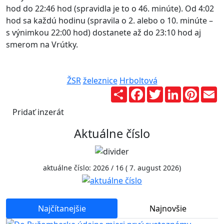
hod do 22:46 hod (spravidla je to o 46. minúte). Od 4:02
hod sa každú hodinu (spravila o 2. alebo o 10. minúte –
s výnimkou 22:00 hod) dostanete až do 23:10 hod aj
smerom na Vrútky.
ŽSR
železnice
Hrboltová
Zdieľaj
Facebook
Twitter
LinkedIn
Pinter
E
Pridať inzerát
Aktuálne číslo
aktuálne číslo: 2026 / 16 ( 7. august 2026)
Najčítanejšie
Najnovšie