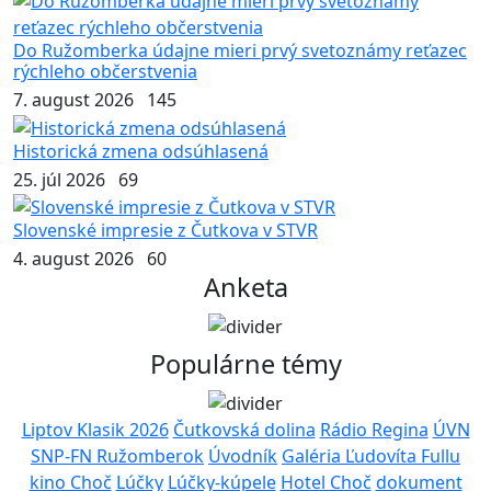
Do Ružomberka údajne mieri prvý svetoznámy reťazec
rýchleho občerstvenia
7. august 2026
145
Historická zmena odsúhlasená
25. júl 2026
69
Slovenské impresie z Čutkova v STVR
4. august 2026
60
Anketa
Populárne témy
Liptov Klasik 2026
Čutkovská dolina
Rádio Regina
ÚVN
SNP-FN Ružomberok
Úvodník
Galéria Ľudovíta Fullu
kino Choč
Lúčky
Lúčky-kúpele
Hotel Choč
dokument