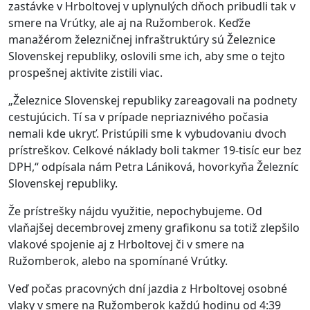
zastávke v Hrboltovej v uplynulých dňoch pribudli tak v
smere na Vrútky, ale aj na Ružomberok. Keďže
manažérom železničnej infraštruktúry sú Železnice
Slovenskej republiky, oslovili sme ich, aby sme o tejto
prospešnej aktivite zistili viac.
„Železnice Slovenskej republiky zareagovali na podnety
cestujúcich. Tí sa v prípade nepriaznivého počasia
nemali kde ukryť. Pristúpili sme k vybudovaniu dvoch
prístreškov. Celkové náklady boli takmer 19-tisíc eur bez
DPH,“ odpísala nám Petra Lániková, hovorkyňa Železníc
Slovenskej republiky.
Že prístrešky nájdu využitie, nepochybujeme. Od
vlaňajšej decembrovej zmeny grafikonu sa totiž zlepšilo
vlakové spojenie aj z Hrboltovej či v smere na
Ružomberok, alebo na spomínané Vrútky.
Veď počas pracovných dní jazdia z Hrboltovej osobné
vlaky v smere na Ružomberok každú hodinu od 4:39