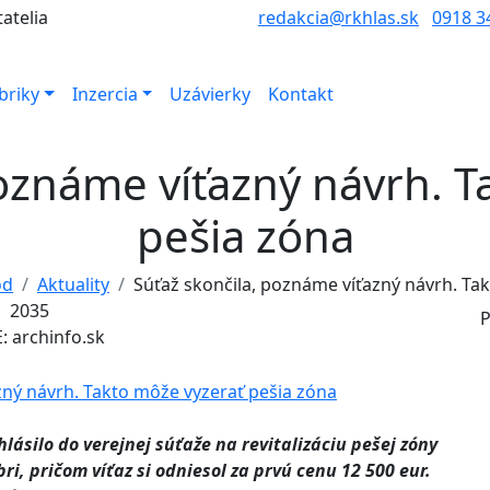
tatelia
redakcia@rkhlas.sk
0918 3
briky
Inzercia
Uzávierky
Kontakt
poznáme víťazný návrh. T
pešia zóna
od
Aktuality
Súťaž skončila, poznáme víťazný návrh. Takt
2035
P
 archinfo.sk
lásilo do verejnej súťaže na revitalizáciu pešej zóny
i, pričom víťaz si odniesol za prvú cenu 12 500 eur.