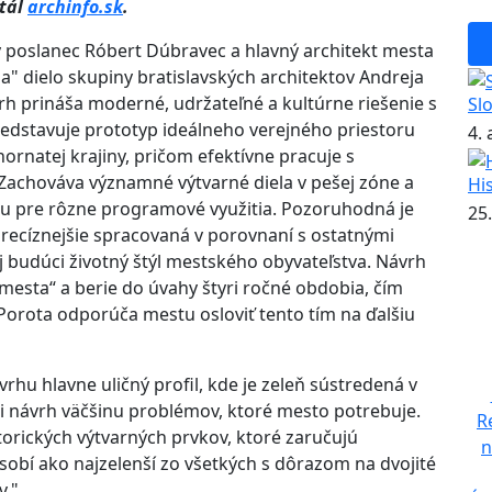
rtál
archinfo.sk
.
ý poslanec Róbert Dúbravec a hlavný architekt mesta
a" dielo skupiny bratislavských architektov Andreja
h prináša moderné, udržateľné a kultúrne riešenie s
Sl
redstavuje prototyp ideálneho verejného priestoru
4.
rnatej krajiny, pričom efektívne pracuje s
Zachováva významné výtvarné diela v pešej zóne a
Hi
litu pre rôzne programové využitia. Pozoruhodná je
25.
precíznejšie spracovaná v porovnaní s ostatnými
 budúci životný štýl mestského obyvateľstva. Návrh
esta“ a berie do úvahy štyri ročné obdobia, čím
Porota odporúča mestu osloviť tento tím na ďalšiu
vrhu hlavne uličný profil, kde je zeleň sústredená v
eši návrh väčšinu problémov, ktoré mesto potrebuje.
R
torických výtvarných prvkov, ktoré zaručujú
n
sobí ako najzelenší zo všetkých s dôrazom na dvojité
v."