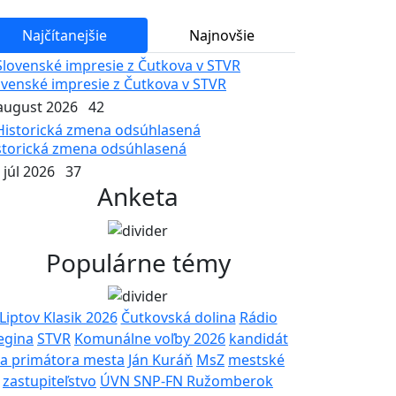
Najčítanejšie
Najnovšie
ovenské impresie z Čutkova v STVR
 august 2026
42
storická zmena odsúhlasená
 júl 2026
37
Anketa
Populárne témy
Liptov Klasik 2026
Čutkovská dolina
Rádio
egina
STVR
Komunálne voľby 2026
kandidát
a primátora mesta
Ján Kuráň
MsZ
mestské
zastupiteľstvo
ÚVN SNP-FN Ružomberok