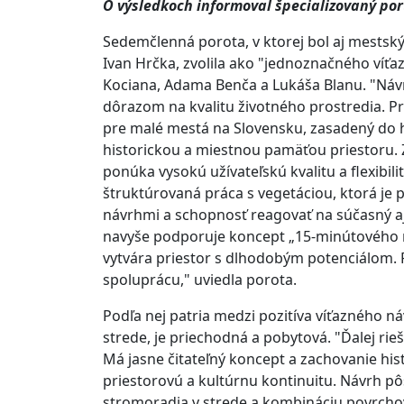
O výsledkoch informoval špecializovaný po
Sedemčlenná porota, v ktorej bol aj mestsk
Ivan Hrčka, zvolila ako "jednoznačného víťaz
Kociana, Adama Benča a Lukáša Blanu. "Návr
dôrazom na kvalitu životného prostredia. P
pre malé mestá na Slovensku, zasadený do ho
historickou a miestnou pamäťou priestoru. 
ponúka vysokú užívateľskú kvalitu a flexibi
štruktúrovaná práca s vegetáciou, ktorá je 
návrhmi a schopnosť reagovať na súčasný aj
navyše podporuje koncept „15-minútového m
vytvára priestor s dlhodobým potenciálom. 
spoluprácu," uviedla porota.
Podľa nej patria medzi pozitíva víťazného ná
strede, je priechodná a pobytová. "Ďalej ri
Má jasne čitateľný koncept a zachovanie his
priestorovú a kultúrnu kontinuitu. Návrh pô
stromoradia v strede a kombináciu povrcho