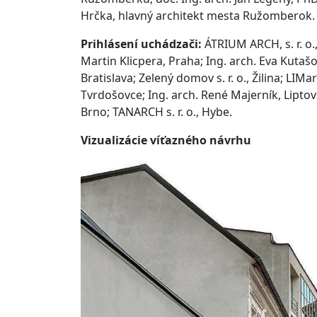
Hrčka, hlavný architekt mesta Ružomberok.
Prihlásení uchádzači:
ÁTRIUM ARCH, s. r. o.,
Martin Klicpera, Praha;
Ing. arch. Eva Kutaš
Bratislava;
Zelený domov s. r. o., Žilina;
LIMarc
Tvrdošovce;
Ing. arch. René Majerník, Lipto
Brno;
TANARCH s. r. o., Hybe.
Vizualizácie víťazného návrhu