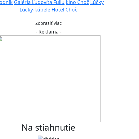
odník
Galéria Ľudovíta Fullu
kino Choč
Lúčky
Lúčky-kúpele
Hotel Choč
Zobraziť viac
- Reklama -
Na stiahnutie