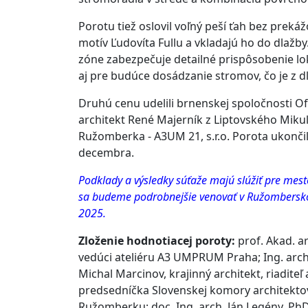
Porotu tiež oslovil voľný peší ťah bez prekáž
motív Ľudovíta Fullu a vkladajú ho do dlažby
zóne zabezpečuje detailné prispôsobenie 
aj pre budúce dosádzanie stromov, čo je z d
Druhú cenu udelili brnenskej spoločnosti Ofsc
architekt René Majerník z Liptovského Mikulá
Ružomberka - A3UM 21, s.r.o. Porota ukončil
decembra.
Podklady a výsledky súťaže majú slúžiť pre mes
sa budeme podrobnejšie venovať v Ružomberskom
2025.
Zloženie hodnotiacej poroty:
prof. Akad. ar
vedúci ateliéru A3 UMPRUM Praha; Ing. arch.
Michal Marcinov, krajinný architekt, riaditeľ
predsedníčka Slovenskej komory architektov
Ružomberku; doc. Ing. arch. Ján Legény, PhD.