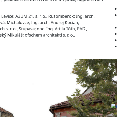
 Levice;
A3UM 21, s. r. o., Ružomberok;
Ing. arch.
ová, Michalovce;
Ing. arch. Andrej Kocian,
h s. r. o., Stupava;
doc. Ing. Attila Tóth, PhD.,
vský Mikuláš;
ofschem architekti s. r. o.,