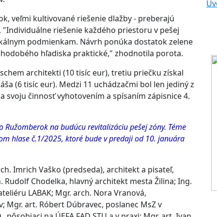
Úv
ok, veľmi kultivované riešenie dlažby - preberajú
. "Individuálne riešenie každého priestoru v pešej
lokálnym podmienkam. Návrh ponúka dostatok zelene
lhodobého hľadiska praktické," zhodnotila porota.
hem architekti (10 tisíc eur), tretiu priečku získal
ša (6 tisíc eur). Medzi 11 uchádzačmi bol len jediný z
a svoju činnosť vyhotovením a spísaním zápisnice 4.
to Ružomberok na budúcu revitalizáciu pešej zóny. Téme
 hlase č.1/2025, ktoré bude v predaji od 10. januára
ch. Imrich Vaško (predseda), architekt a pisateľ,
 Rudolf Chodelka, hlavný architekt mesta Žilina; Ing.
 ateliéru LABAK; Mgr. arch. Nora Vranová,
; Mgr. art. Róbert Dúbravec, poslanec MsZ v
, pôsobiaci na ÚEFA FAD STU a v praxi; Mgr. art. Ivan