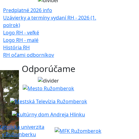
Predplatné 2026 info
Uzávierky a termíny vydaní RH - 2026 (1.
polrok)
Logo RH - veľké
Logo RH - malé
História RH
RH očami odborníkov
Odporúčame