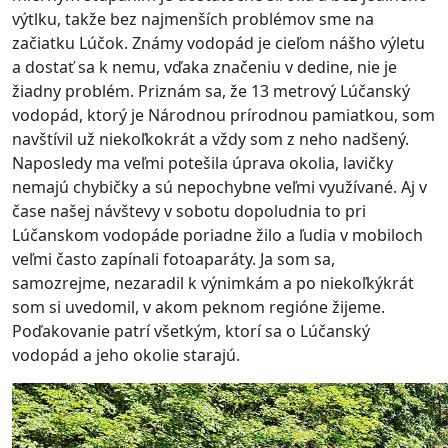
výtlku, takže bez najmenších problémov sme na
začiatku Lúčok. Známy vodopád je cieľom nášho výletu
a dostať sa k nemu, vďaka značeniu v dedine, nie je
žiadny problém.
Priznám sa, že 13 metrový Lúčanský
vodopád, ktorý je Národnou prírodnou pamiatkou, som
navštívil už niekoľkokrát a vždy som z neho nadšený.
Naposledy ma veľmi potešila úprava okolia, lavičky
nemajú chybičky a sú nepochybne veľmi využívané. Aj v
čase našej návštevy v sobotu dopoludnia to pri
Lúčanskom vodopáde poriadne žilo a ľudia v mobiloch
veľmi často zapínali fotoaparáty. Ja som sa,
samozrejme, nezaradil k výnimkám a po niekoľkýkrát
som si uvedomil, v akom peknom regióne žijeme.
Poďakovanie patrí všetkým, ktorí sa o Lúčanský
vodopád a jeho okolie starajú.