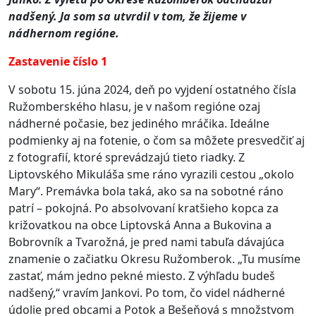
nadšený. Ja som sa utvrdil v tom, že žijeme v
nádhernom regióne.
Zastavenie číslo 1
V sobotu 15. júna 2024, deň po vyjdení ostatného čísla
Ružomberského hlasu, je v našom regióne ozaj
nádherné počasie, bez jediného mráčika. Ideálne
podmienky aj na fotenie, o čom sa môžete presvedčiť aj
z fotografií, ktoré sprevádzajú tieto riadky.
Z
Liptovského Mikuláša sme ráno vyrazili cestou „okolo
Mary“. Premávka bola taká, ako sa na sobotné ráno
patrí – pokojná. Po absolvovaní kratšieho kopca za
križovatkou na obce Liptovská Anna a Bukovina a
Bobrovník a Tvarožná, je pred nami tabuľa dávajúca
znamenie o začiatku Okresu Ružomberok.
„Tu musíme
zastať, mám jedno pekné miesto. Z výhľadu budeš
nadšený,“ vravím Jankovi. Po tom, čo videl nádherné
údolie pred obcami a Potok a Bešeňová s množstvom