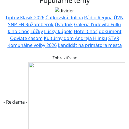
Populárne témy
Liptov Klasik 2026
Čutkovská dolina
Rádio Regina
ÚVN
SNP-FN Ružomberok
Úvodník
Galéria Ľudovíta Fullu
kino Choč
Lúčky
Lúčky-kúpele
Hotel Choč
dokument
Odviate časom
Kultúrny dom Andreja Hlinku
STVR
Komunálne voľby 2026
kandidát na primátora mesta
Zobraziť viac
- Reklama -