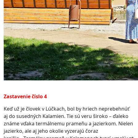
Zastavenie číslo 4
Keď už je človek v Lúčkach, bol by hriech neprebehnúť
aj do susedných Kalamien. Tie sú veru široko – ďaleko
známe vďaka termálnemu prameňu a jazierkom. Nielen
jazierko, ale aj jeho okolie vyzerajú čoraz