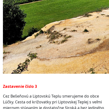
Zastavenie číslo 3
Cez Bešeňovú a Liptovskú Teplu smerujeme do obce
Lúčky. Cesta od križovatky pri Liptovskej Teplej s veľmi
miernym stúpaním je dostatočne široká a bez jediného