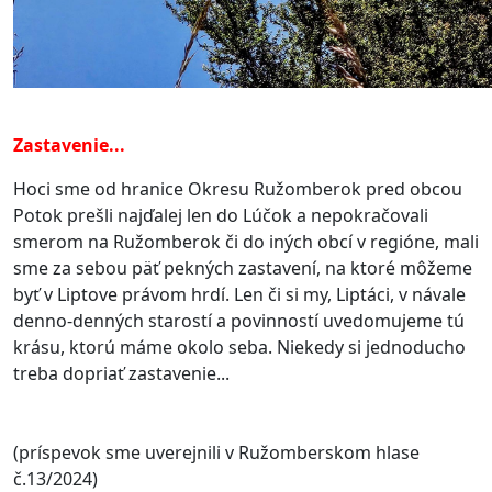
Zastavenie...
Hoci sme od hranice Okresu Ružomberok pred obcou
Potok prešli najďalej len do Lúčok a nepokračovali
smerom na Ružomberok či do iných obcí v regióne, mali
sme za sebou päť pekných zastavení, na ktoré môžeme
byť v Liptove právom hrdí.
Len či si my, Liptáci, v návale
denno-denných starostí a povinností uvedomujeme tú
krásu, ktorú máme okolo seba. Niekedy si jednoducho
treba dopriať zastavenie...
(príspevok sme uverejnili v Ružomberskom hlase
č.13/2024)