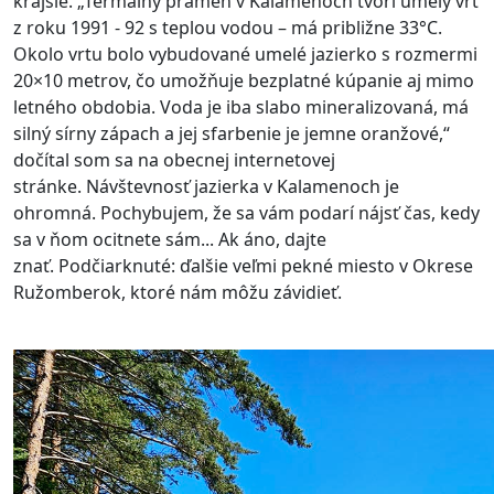
krajšie.
„Termálny prameň v Kalamenoch tvorí umelý vrt
z roku 1991 - 92 s teplou vodou – má približne 33°C.
Okolo vrtu bolo vybudované umelé jazierko s rozmermi
20×10 metrov, čo umožňuje bezplatné kúpanie aj mimo
letného obdobia. Voda je iba slabo mineralizovaná, má
silný sírny zápach a jej sfarbenie je jemne oranžové,“
dočítal som sa na obecnej internetovej
stránke.
Návštevnosť jazierka v Kalamenoch je
ohromná. Pochybujem, že sa vám podarí nájsť čas, kedy
sa v ňom ocitnete sám... Ak áno, dajte
znať.
Podčiarknuté: ďalšie veľmi pekné miesto v Okrese
Ružomberok, ktoré nám môžu závidieť.