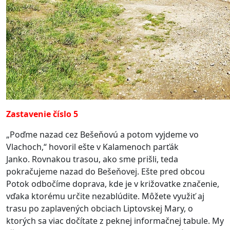
Zastavenie číslo 5
„Poďme nazad cez Bešeňovú a potom vyjdeme vo
Vlachoch,“ hovoril ešte v Kalamenoch parťák
Janko.
Rovnakou trasou, ako sme prišli, teda
pokračujeme nazad do Bešeňovej. Ešte pred obcou
Potok odbočíme doprava, kde je v križovatke značenie,
vďaka ktorému určite nezablúdite. Môžete využiť aj
trasu po zaplavených obciach Liptovskej Mary, o
ktorých sa viac dočítate z peknej informačnej tabule.
My