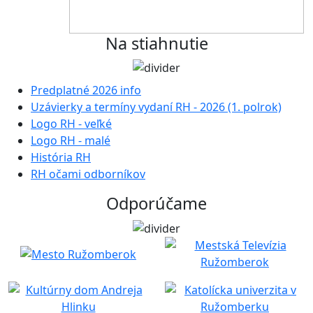
Na stiahnutie
Predplatné 2026 info
Uzávierky a termíny vydaní RH - 2026 (1. polrok)
Logo RH - veľké
Logo RH - malé
História RH
RH očami odborníkov
Odporúčame