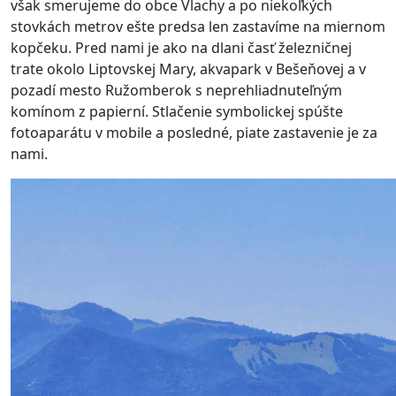
však smerujeme do obce Vlachy a po niekoľkých
stovkách metrov ešte predsa len zastavíme na miernom
kopčeku. Pred nami je ako na dlani časť železničnej
trate okolo Liptovskej Mary, akvapark v Bešeňovej a v
pozadí mesto Ružomberok s neprehliadnuteľným
komínom z papierní. Stlačenie symbolickej spúšte
fotoaparátu v mobile a posledné, piate zastavenie je za
nami.