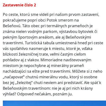
Zastavenie číslo 2
Po ceste, ktorú sme videli pri našom prvom zastavení,
pokračujeme popri obci Potok smerom na
Bešeňovú.
Táto obec pri termálnych prameňoch je
známa nielen vodným parkom, výstavbou bytoviek či
pekným športovým areálom, ale aj Bešeňovskými
travertínmi. Turistická tabuľa umiestnená hneď pri ceste
vás spoľahlivo nasmeruje k miestu, ktoré je, vďaka
blízkosti železničnej trate, veľmi častým cieľom
pohľadov aj z vlakov.
Mimoriadne navštevovaným
miestom je nepochybne aj minerálny prameň
nachádzajúci sa ešte pred travertínmi. Môžete si z neho
„načapovať“ chutnú minerálnu vodu, ktorý si osobne
bez jej „železitej“ chuti neviem ani predstaviť.
Ale späť k
Bešeňovským travertínom: nie je aj pri nich krásny
výhľad? Odpoveď nečakám, poznám ju.