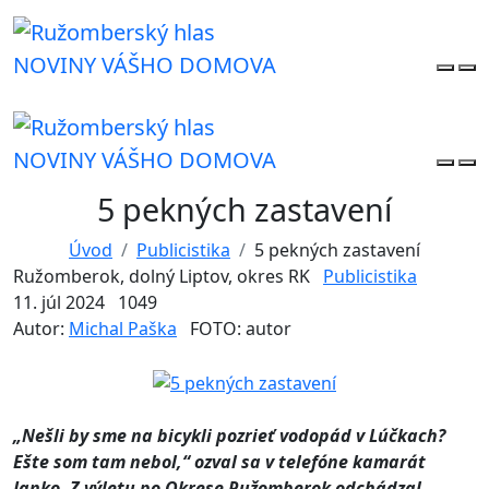
NOVINY VÁŠHO DOMOVA
NOVINY VÁŠHO DOMOVA
5 pekných zastavení
Úvod
Publicistika
5 pekných zastavení
Ružomberok, dolný Liptov, okres RK
Publicistika
11. júl 2024
1049
Autor:
Michal Paška
FOTO: autor
„Nešli by sme na bicykli pozrieť vodopád v Lúčkach?
Ešte som tam nebol,“ ozval sa v telefóne kamarát
Janko. Z výletu po Okrese Ružomberok odchádzal