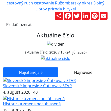
cestovný ruch
cestovanie
Ružomberský okres
Dolný
Liptov
príroda
bicykel
Zdieľaj
Facebook
Twitter
LinkedIn
Pinter
E
Pridať inzerát
Aktuálne číslo
aktuálne číslo: 2026 / 15 (24. júl 2026)
Najčítanejšie
Najnovšie
Slovenské impresie z Čutkova v STVR
4. august 2026
40
Historická zmena odsúhlasená
25. júl 2026
35