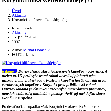
Korytnici bliká svetielko nádeje (+)
Úvod
Aktuality
Korytnici bliká svetielko nádeje (+)
Ružomberok
Aktuality
15. január 2024
1557
Autor:
Michal Domenik
FOTO: rkhlas
(čítanie+)
Dávno zhasla sláva jedinečných kúpeľov v Korytnici. A
nielen to. Už pred vyše tromi rokmi zavreli aj plniareň tejto
unikátnej minerálnej vody.
Poslední kúpeľní hostia opustili areál
čarokrásnych kúpeľov v Korytnici pred približne 35 rokmi.
Odvtedy lokalita (s výnimkou liečebných minerálnych prameňov)
neustále chátra. Aj minimálne pokusy oživiť jej niekdajšiu slávu
skončili neúspešne.
Po desaťročiach úpadku však Korytnici v okrese Ružomberok
(kataster Liptovskej Osady) zasvietilo svetielko nádeje. Či bude