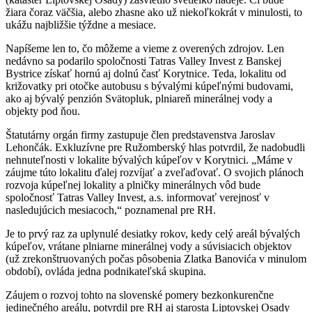
žiara čoraz väčšia, alebo zhasne ako už niekoľkokrát v minulosti, to
ukážu najbližšie týždne a mesiace.
Napíšeme len to, čo môžeme a vieme z overených zdrojov. Len
nedávno sa podarilo spoločnosti Tatras Valley Invest z Banskej
Bystrice získať hornú aj dolnú časť Korytnice. Teda, lokalitu od
križovatky pri otočke autobusu s bývalými kúpeľnými budovami,
ako aj bývalý penzión Svätopluk, plniareň minerálnej vody a
objekty pod ňou.
Štatutárny orgán firmy zastupuje člen predstavenstva Jaroslav
Lehončák. Exkluzívne pre Ružomberský hlas potvrdil, že nadobudli
nehnuteľnosti v lokalite bývalých kúpeľov v Korytnici. „Máme v
záujme túto lokalitu ďalej rozvíjať a zveľaďovať. O svojich plánoch
rozvoja kúpeľnej lokality a plničky minerálnych vôd bude
spoločnosť Tatras Valley Invest, a.s. informovať verejnosť v
nasledujúcich mesiacoch,“ poznamenal pre RH.
Je to prvý raz za uplynulé desiatky rokov, kedy celý areál bývalých
kúpeľov, vrátane plniarne minerálnej vody a súvisiacich objektov
(už zrekonštruovaných počas pôsobenia Zlatka Banovića v minulom
období), ovláda jedna podnikateľská skupina.
Záujem o rozvoj tohto na slovenské pomery bezkonkurenčne
jedinečného areálu, potvrdil pre RH aj starosta Liptovskej Osady