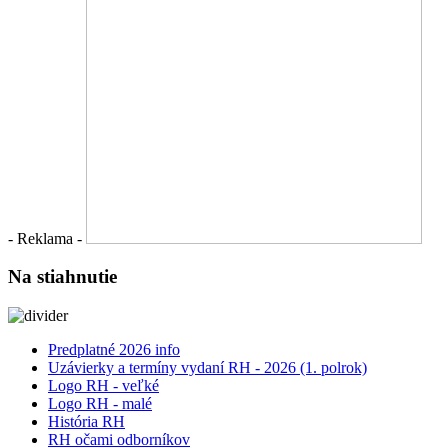
- Reklama -
Na stiahnutie
Predplatné 2026 info
Uzávierky a termíny vydaní RH - 2026 (1. polrok)
Logo RH - veľké
Logo RH - malé
História RH
RH očami odborníkov