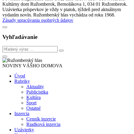
Kultúrny dom Ružomberok, Bernolákova 1, 034 01 Ružomberok.
Uzávierka príspevkov je vždy v piatok, týždeň pred aktuálnym
vydaním novín. Ružomberský hlas vychádza od roku 1968.
Zásady spracúvania osobných údajov
Vyhľadávanie
NOVINY VÁŠHO DOMOVA
Úvod
Rubriky
Aktuality
Publicistika
Kultúra
Šport
Ostatné
Inzercia
Cenník inzercie
Riadková inzercia
Uzávierky