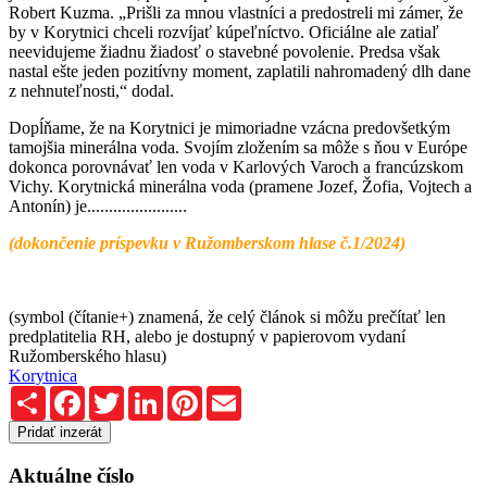
Robert Kuzma. „Prišli za mnou vlastníci a predostreli mi zámer, že
by v Korytnici chceli rozvíjať kúpeľníctvo. Oficiálne ale zatiaľ
neevidujeme žiadnu žiadosť o stavebné povolenie. Predsa však
nastal ešte jeden pozitívny moment, zaplatili nahromadený dlh dane
z nehnuteľnosti,“ dodal.
Dopĺňame, že na Korytnici je mimoriadne vzácna predovšetkým
tamojšia minerálna voda. Svojím zložením sa môže s ňou v Európe
dokonca porovnávať len voda v Karlových Varoch a francúzskom
Vichy.
Korytnická minerálna voda (pramene Jozef, Žofia, Vojtech a
Antonín) je.......................
(dokončenie príspevku v Ružomberskom hlase č.1/2024)
(symbol (čítanie+) znamená, že celý článok si môžu prečítať len
predplatitelia RH, alebo je dostupný v papierovom vydaní
Ružomberského hlasu)
Korytnica
Zdieľaj
Facebook
Twitter
LinkedIn
Pinterest
Email
Pridať inzerát
Aktuálne číslo