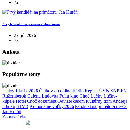
72
Prvý kandidát na primátora: Ján Kuráň
22. júl 2026
78
Anketa
Populárne témy
Liptov Klasik 2026
Čutkovská dolina
Rádio Regina
ÚVN SNP-FN
Ružomberok
Galéria Ľudovíta Fullu
kino Choč
Lúčky
Lúčky-
kúpele
Hotel Choč
dokument
Odviate časom
Kultúrny dom Andreja
Hlinku
STVR
Komunálne voľby 2026
kandidát na primátora mesta
Ján Kuráň
Zobraziť viac