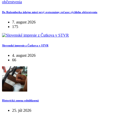
Do Ružomberka údajne mieri prvý svetoznámy reťazec rýchleho občerstvenia
7. august 2026
175
Slovenské impresie z Čutkova v STVR
4. august 2026
66
Historická zmena odsúhlasená
25. júl 2026