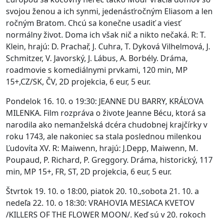
svojou ženou a ich synmi, jedenásťročným Eliasom a len
ročným Bratom. Chcú sa konečne usadiť a viesť
normálny život. Doma ich však nič a nikto nečaká. R: T.
Klein, hrajú: D. Prachař, J. Cuhra, T. Dyková Vilhelmová, J.
Schmitzer, V. Javorský, J. Lábus, A. Borbély. Dráma,
roadmovie s komediálnymi prvkami, 120 min, MP
15+,CZ/SK, ČV, 2D projekcia, 6 eur, 5 eur.
Pondelok 16. 10. o 19:30: JEANNE DU BARRY, KRÁĽOVA
MILENKA. Film rozpráva o živote Jeanne Bécu, ktorá sa
narodila ako nemanželská dcéra chudobnej krajčírky v
roku 1743, ale nakoniec sa stala poslednou milenkou
Ľudovíta XV. R: Maiwenn, hrajú: J.Depp, Maiwenn, M.
Poupaud, P. Richard, P. Greggory. Dráma, historický, 117
min, MP 15+, FR, ST, 2D projekcia, 6 eur, 5 eur.
Štvrtok 19. 10. o 18:00, piatok 20. 10.,sobota 21. 10. a
nedeľa 22. 10. o 18:30: VRAHOVIA MESIACA KVETOV
/KILLERS OF THE FLOWER MOON/. Keď sú v 20. rokoch