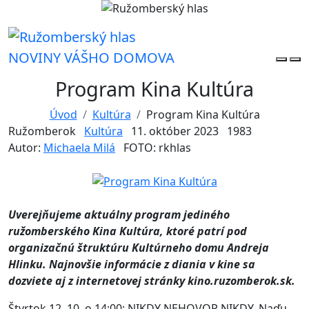
NOVINY VÁŠHO DOMOVA
Program Kina Kultúra
Úvod
Kultúra
Program Kina Kultúra
Ružomberok
Kultúra
11. október 2023
1983
Autor:
Michaela Milá
FOTO: rkhlas
Uverejňujeme aktuálny program jediného
ružomberského Kina Kultúra, ktoré patrí pod
organizačnú štruktúru Kultúrneho domu Andreja
Hlinku. Najnovšie informácie z diania v kine sa
dozviete aj z internetovej stránky kino.ruzomberok.sk.
Štvrtok 12. 10. o 14:00: NIKDY NEHOVOR NIKDY. Naďu