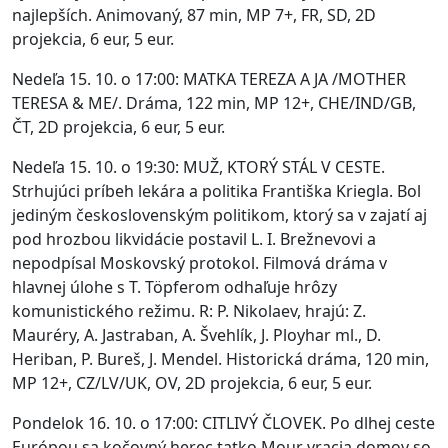
najlepších. Animovaný, 87 min, MP 7+, FR, SD, 2D
projekcia, 6 eur, 5 eur.
Nedeľa 15. 10. o 17:00: MATKA TEREZA A JA /MOTHER
TERESA & ME/. Dráma, 122 min, MP 12+, CHE/IND/GB,
ČT, 2D projekcia, 6 eur, 5 eur.
Nedeľa 15. 10. o 19:30: MUŽ, KTORÝ STÁL V CESTE.
Strhujúci príbeh lekára a politika Františka Kriegla. Bol
jediným československým politikom, ktorý sa v zajatí aj
pod hrozbou likvidácie postavil L. I. Brežnevovi a
nepodpísal Moskovský protokol. Filmová dráma v
hlavnej úlohe s T. Töpferom odhaľuje hrôzy
komunistického režimu. R: P. Nikolaev, hrajú: Z.
Mauréry, A. Jastraban, A. Švehlík, J. Ployhar ml., D.
Heriban, P. Bureš, J. Mendel. Historická dráma, 120 min,
MP 12+, CZ/LV/UK, OV, 2D projekcia, 6 eur, 5 eur.
Pondelok 16. 10. o 17:00: CITLIVÝ ČLOVEK. Po dlhej ceste
Európou sa kočovný herec tatko Mour vracia domov so