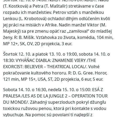
(T. Kostková) a Petra (T. Maštalír) stretávame v čase
rozpadu ich manželstiev. Petrov vzťah s manželkou
Lenkou (L. Krobotová) ochladol dlhým odlúčením kvôli
jej práci na misiách v Afrike. Nadin manžel Viktor (M.
Majeský) sa pre zmenu opäť raz „zamiloval“ do mladšej
ženy. R: B. Mišík. Vzťahovka zo života, komédia, 104 min,
MP 12+, SK, OV, 2D projekcia, 3 eur.
Štvrtok 12. 10. a piatok 13. 10. o 19:00, sobota 14. 10. o
18:30: VYHÁŇAC DIABLA: ZNAMENIE VIERY /THE
EXORCIST: BELIEVER – THEATRICAL LOCAL/. Voľné
pokračovanie kultového hororu. R: D. G. Gree. Horor,
121 min, MP 15+, USA, ST, 2D projekcia, 6 eur, 5 eur.
Sobota 14. 10. o 16:30, nedeľa 15. 10. o 15:00: ESÁ Z
PRALESA /LES AS DE LA JUNGLE 2 – OPERATION TOUR
DU MONDE/. Záhadný superzloduch pokryl džungľu
toxickou ružovou penou, ktorá pri kontakte s vodou
vybuchuje. Na pomoc sú povolaní tí najlepší z