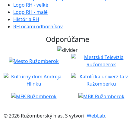
Logo RH - veľké
Logo RH - malé
História RH
RH očami odborníkov
Odporúčame
© 2026 Ružomberský hlas. S
vytvoril
WebLab
.