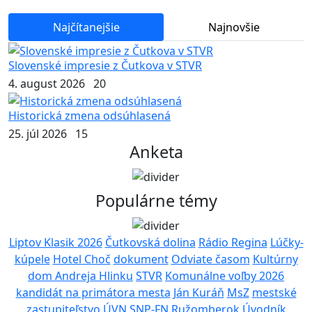
Najčítanejšie
Najnovšie
Slovenské impresie z Čutkova v STVR
4. august 2026
20
Historická zmena odsúhlasená
25. júl 2026
15
Anketa
Populárne témy
Liptov Klasik 2026
Čutkovská dolina
Rádio Regina
Lúčky-
kúpele
Hotel Choč
dokument
Odviate časom
Kultúrny
dom Andreja Hlinku
STVR
Komunálne voľby 2026
kandidát na primátora mesta
Ján Kuráň
MsZ
mestské
zastupiteľstvo
ÚVN SNP-FN Ružomberok
Úvodník