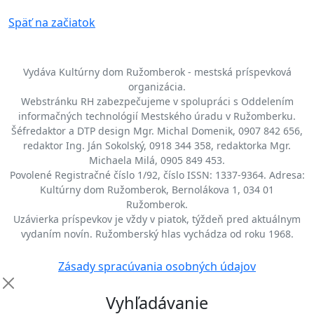
Späť na začiatok
Vydáva Kultúrny dom Ružomberok - mestská príspevková
organizácia.
Webstránku RH zabezpečujeme v spolupráci s Oddelením
informačných technológií Mestského úradu v Ružomberku.
Šéfredaktor a DTP design Mgr. Michal Domenik, 0907 842 656,
redaktor Ing. Ján Sokolský, 0918 344 358, redaktorka Mgr.
Michaela Milá, 0905 849 453.
Povolené Registračné číslo 1/92, číslo ISSN: 1337-9364. Adresa:
Kultúrny dom Ružomberok, Bernolákova 1, 034 01
Ružomberok.
Uzávierka príspevkov je vždy v piatok, týždeň pred aktuálnym
vydaním novín. Ružomberský hlas vychádza od roku 1968.
Zásady spracúvania osobných údajov
Vyhľadávanie