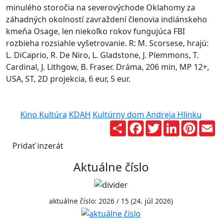
minulého storočia na severovýchode Oklahomy za
záhadných okolností zavraždení členovia indiánskeho
kmeňa Osage, len niekoľko rokov fungujúca FBI
rozbieha rozsiahle vyšetrovanie. R: M. Scorsese, hrajú:
L. DiCaprio, R. De Niro, L. Gladstone, J. Plemmons, T.
Cardinal, J. Lithgow, B. Fraser. Dráma, 206 min, MP 12+,
USA, ST, 2D projekcia, 6 eur, 5 eur.
Kino Kultúra
KDAH
Kultúrny dom Andreja Hlinku
Zdieľaj
Facebook
Twitter
LinkedIn
Pinter
E
Pridať inzerát
Aktuálne číslo
aktuálne číslo: 2026 / 15 (24. júl 2026)