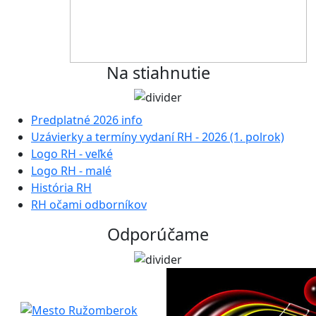
Na stiahnutie
Predplatné 2026 info
Uzávierky a termíny vydaní RH - 2026 (1. polrok)
Logo RH - veľké
Logo RH - malé
História RH
RH očami odborníkov
Odporúčame