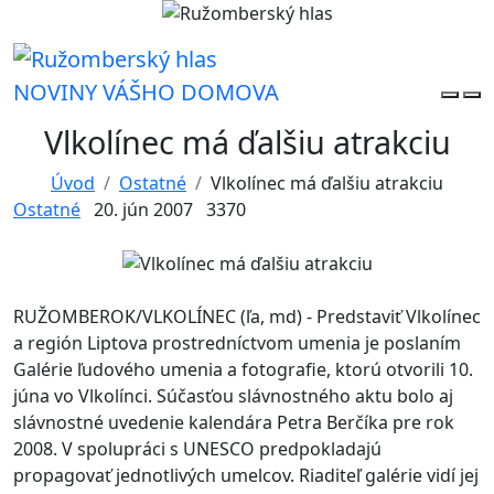
NOVINY VÁŠHO DOMOVA
Vlkolínec má ďalšiu atrakciu
Úvod
Ostatné
Vlkolínec má ďalšiu atrakciu
Ostatné
20. jún 2007
3370
RUŽOMBEROK/VLKOLÍNEC (ľa, md) - Predstaviť Vlkolínec
a región Liptova prostredníctvom umenia je poslaním
Galérie ľudového umenia a fotografie, ktorú otvorili 10.
júna vo Vlkolínci. Súčasťou slávnostného aktu bolo aj
slávnostné uvedenie kalendára Petra Berčíka pre rok
2008. V spolupráci s UNESCO predpokladajú
propagovať jednotlivých umelcov. Riaditeľ galérie vidí jej