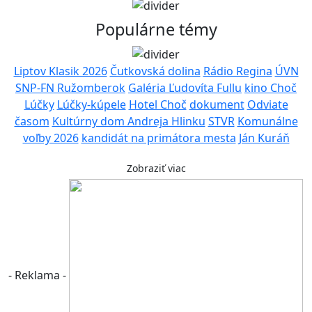
Populárne témy
Liptov Klasik 2026
Čutkovská dolina
Rádio Regina
ÚVN
SNP-FN Ružomberok
Galéria Ľudovíta Fullu
kino Choč
Lúčky
Lúčky-kúpele
Hotel Choč
dokument
Odviate
časom
Kultúrny dom Andreja Hlinku
STVR
Komunálne
voľby 2026
kandidát na primátora mesta
Ján Kuráň
Zobraziť viac
- Reklama -