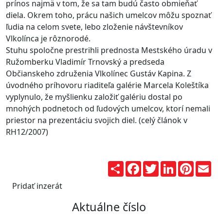
prínos najmä v tom, že sa tam budú často obmieňať
diela. Okrem toho, prácu našich umelcov môžu spoznať
ľudia na celom svete, lebo zloženie návštevníkov
Vlkolínca je rôznorodé.
Stuhu spoločne prestrihli prednosta Mestského úradu v
Ružomberku Vladimír Trnovský a predseda
Občianskeho združenia Vlkolínec Gustáv Kapina. Z
úvodného príhovoru riaditeľa galérie Marcela Koleštíka
vyplynulo, že myšlienku založiť galériu dostal po
mnohých podnetoch od ľudových umelcov, ktorí nemali
priestor na prezentáciu svojich diel. (celý článok v
RH12/2007)
Zdieľaj
Facebook
Twitter
LinkedIn
Pinter
E
Pridať inzerát
Aktuálne číslo