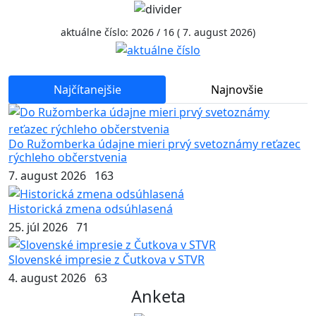
aktuálne číslo: 2026 / 16 ( 7. august 2026)
Najčítanejšie
Najnovšie
Do Ružomberka údajne mieri prvý svetoznámy reťazec
rýchleho občerstvenia
7. august 2026
163
Historická zmena odsúhlasená
25. júl 2026
71
Slovenské impresie z Čutkova v STVR
4. august 2026
63
Anketa