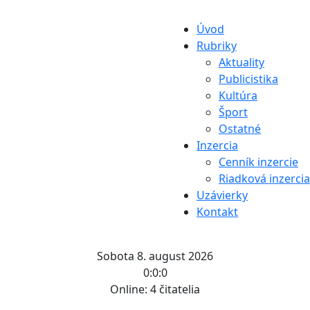
Úvod
Rubriky
Aktuality
Publicistika
Kultúra
Šport
Ostatné
Inzercia
Cenník inzercie
Riadková inzercia
Uzávierky
Kontakt
Sobota 8. august 2026
0:0:0
Online:
4 čitatelia