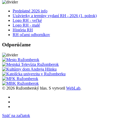
Predplatné 2026 info
Uzávierky a termíny vydaní RH - 2026 (1. polrok)
Logo RH - veľké
Logo RH - malé
História RH
RH očami odborníkov
Odporúčame
© 2026 Ružomberský hlas. S
vytvoril
WebLab
.
Späť na začiatok