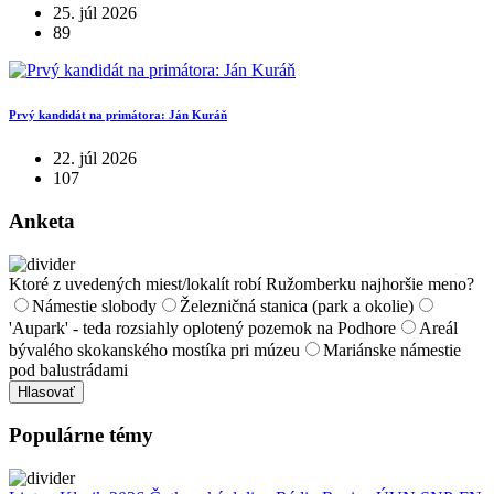
25. júl 2026
89
Prvý kandidát na primátora: Ján Kuráň
22. júl 2026
107
Anketa
Ktoré z uvedených miest/lokalít robí Ružomberku najhoršie meno?
Námestie slobody
Železničná stanica (park a okolie)
'Aupark' - teda rozsiahly oplotený pozemok na Podhore
Areál
bývalého skokanského mostíka pri múzeu
Mariánske námestie
pod balustrádami
Hlasovať
Populárne témy