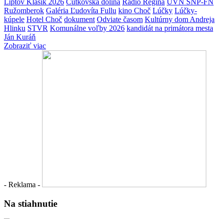
Liptov Klasik 2026
Čutkovská dolina
Rádio Regina
ÚVN SNP-FN
Ružomberok
Galéria Ľudovíta Fullu
kino Choč
Lúčky
Lúčky-
kúpele
Hotel Choč
dokument
Odviate časom
Kultúrny dom Andreja
Hlinku
STVR
Komunálne voľby 2026
kandidát na primátora mesta
Ján Kuráň
Zobraziť viac
- Reklama -
Na stiahnutie