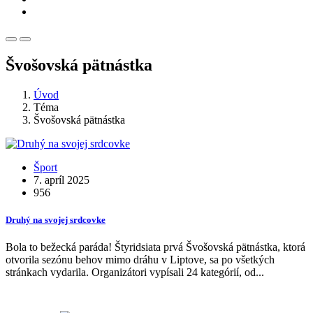
Švošovská pätnástka
Úvod
Téma
Švošovská pätnástka
Šport
7. apríl 2025
956
Druhý na svojej srdcovke
Bola to bežecká paráda! Štyridsiata prvá Švošovská pätnástka, ktorá
otvorila sezónu behov mimo dráhu v Liptove, sa po všetkých
stránkach vydarila. Organizátori vypísali 24 kategórií, od...