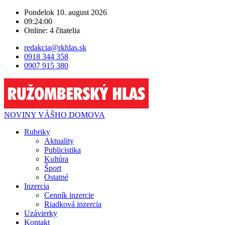
Pondelok 10. august 2026
09:24:00
Online:
4 čitatelia
redakcia@rkhlas.sk
0918 344 358
0907 915 380
NOVINY VÁŠHO DOMOVA
Rubriky
Aktuality
Publicistika
Kultúra
Šport
Ostatné
Inzercia
Cenník inzercie
Riadková inzercia
Uzávierky
Kontakt