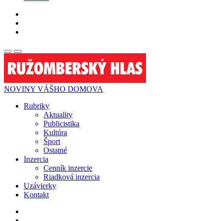
NOVINY VÁŠHO DOMOVA
Rubriky
Aktuality
Publicistika
Kultúra
Šport
Ostatné
Inzercia
Cenník inzercie
Riadková inzercia
Uzávierky
Kontakt