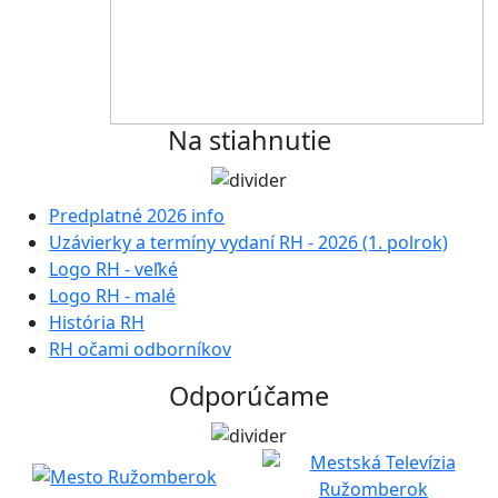
Na stiahnutie
Predplatné 2026 info
Uzávierky a termíny vydaní RH - 2026 (1. polrok)
Logo RH - veľké
Logo RH - malé
História RH
RH očami odborníkov
Odporúčame