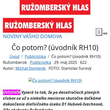
NOVINY VÁŠHO DOMOVA
Čo potom? (úvodník RH10)
Úvod
Publicistika
Čo potom? (úvodník RH10)
Ružomberok
Publicistika
29. máj 2025
622
Autor:
Michal Domenik
FOTO: Stanislav Surový
ÚVODNÍK
Vyzerá to tak, že po desaťročiach planých
sľubov sa už o niekoľko mesiacov skutočne dočkáme
dokončenia diaľničného úseku D1 Hubová-Ivachnová,
čiže obchvatu Ružomberka.