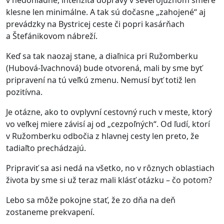
klesne len minimálne. A tak sú dočasne „zahojené“ aj
prevádzky na Bystricej ceste či popri kasárňach
a Štefánikovom nábreží.
Keď sa tak naozaj stane, a diaľnica pri Ružomberku
(Hubová-Ivachnová) bude otvorená, mali by sme byť
pripravení na tú veľkú zmenu. Nemusí byť totiž len
pozitívna.
Je otázne, ako to ovplyvní cestovný ruch v meste, ktorý
vo veľkej miere závisí aj od „cezpoľných“. Od ľudí, ktorí
v Ružomberku odbočia z hlavnej cesty len preto, že
tadiaľto prechádzajú.
Pripraviť sa asi nedá na všetko, no v rôznych oblastiach
života by sme si už teraz mali klásť otázku – čo potom?
Lebo sa môže pokojne stať, že zo dňa na deň
zostaneme prekvapení.