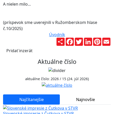
A nielen milo...
(príspevok sme uverejnili v Ružomberskom hlase
č.10/2025)
Úvodník
Zdieľaj
Facebook
Twitter
LinkedIn
Pinter
E
Pridať inzerát
Aktuálne číslo
aktuálne číslo: 2026 / 15 (24. júl 2026)
Najčítanejšie
Najnovšie
Slovenské impresie z Čutkova v STVR