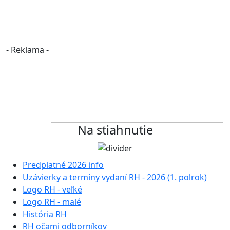
- Reklama -
Na stiahnutie
Predplatné 2026 info
Uzávierky a termíny vydaní RH - 2026 (1. polrok)
Logo RH - veľké
Logo RH - malé
História RH
RH očami odborníkov