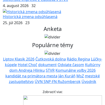
4. august 2026
32
Historická zmena odsúhlasená
25. júl 2026
23
Anketa
Populárne témy
Liptov Klasik 2026
Čutkovská dolina
Rádio Regina
Lúčky-
kúpele
Hotel Choč
dokument
Odviate časom
Kultúrny
dom Andreja Hlinku
STVR
Komunálne voľby 2026
kandidát na primátora mesta
Ján Kuráň
MsZ
mestské
zastupiteľstvo
ÚVN SNP-FN Ružomberok
Úvodník
Zobraziť viac