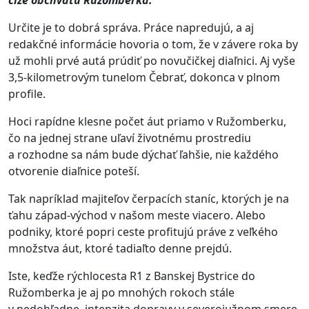
Určite je to dobrá správa. Práce napredujú, a aj
redakčné informácie hovoria o tom, že v závere roka by
už mohli prvé autá prúdiť po novučičkej diaľnici. Aj vyše
3,5-kilometrovým tunelom Čebrať, dokonca v plnom
profile.
Hoci rapídne klesne počet áut priamo v Ružomberku,
čo na jednej strane uľaví životnému prostrediu
a rozhodne sa nám bude dýchať ľahšie, nie každého
otvorenie diaľnice poteší.
Tak napríklad majiteľov čerpacích staníc, ktorých je na
ťahu západ-východ v našom meste viacero. Alebo
podniky, ktoré popri ceste profitujú práve z veľkého
množstva áut, ktoré tadiaľto denne prejdú.
Iste, keďže rýchlocesta R1 z Banskej Bystrice do
Ružomberka je aj po mnohých rokoch stále
v nedohľadne, intenzita dopravy v severojužnom smere