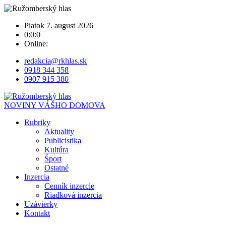
Piatok 7. august 2026
0:0:0
Online:
redakcia@rkhlas.sk
0918 344 358
0907 915 380
NOVINY VÁŠHO DOMOVA
Rubriky
Aktuality
Publicistika
Kultúra
Šport
Ostatné
Inzercia
Cenník inzercie
Riadková inzercia
Uzávierky
Kontakt