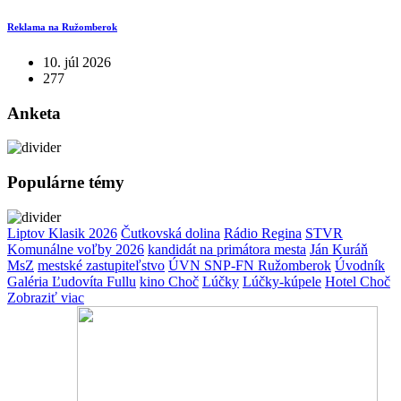
Reklama na Ružomberok
10. júl 2026
277
Anketa
Populárne témy
Liptov Klasik 2026
Čutkovská dolina
Rádio Regina
STVR
Komunálne voľby 2026
kandidát na primátora mesta
Ján Kuráň
MsZ
mestské zastupiteľstvo
ÚVN SNP-FN Ružomberok
Úvodník
Galéria Ľudovíta Fullu
kino Choč
Lúčky
Lúčky-kúpele
Hotel Choč
Zobraziť viac