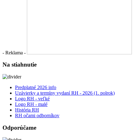
- Reklama -
Na stiahnutie
Predplatné 2026 info
Uzávierky a termíny vydaní RH - 2026 (1. polrok)
Logo RH - veľké
Logo RH - malé
História RH
RH očami odborníkov
Odporúčame