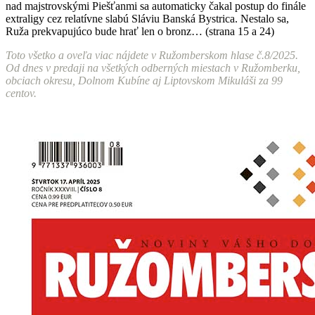
nad majstrovskými Piešťanmi sa automaticky čakal postup do finále
extraligy cez relatívne slabú Sláviu Banská Bystrica. Nestalo sa,
Ruža prekvapujúco bude hrať len o bronz… (strana 15 a 24)
Toto všetko a oveľa viac nájdete v Ružomberskom hlase č.8/2025.
Od dnes v predaji na všetkých odberných miestach v Ružomberku,
obciach okresu, Dolnom Kubíne aj Liptovskom Mikuláši za 99
centov.