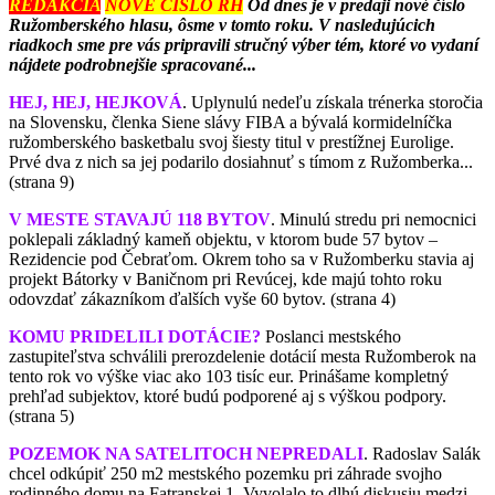
REDAKCIA
NOVÉ ČÍSLO RH
Od dnes je v predaji nové číslo
Ružomberského hlasu, ôsme v tomto roku. V nasledujúcich
riadkoch sme pre vás pripravili stručný výber tém, ktoré vo vydaní
nájdete podrobnejšie spracované...
HEJ, HEJ, HEJKOVÁ
.
Uplynulú nedeľu získala trénerka storočia
na Slovensku, členka Siene slávy FIBA a bývalá kormidelníčka
ružomberského basketbalu svoj šiesty titul v prestížnej Eurolige.
Prvé dva z nich sa jej podarilo dosiahnuť s tímom z Ružomberka...
(strana 9)
V MESTE STAVAJÚ 118 BYTOV
.
Minulú stredu pri nemocnici
poklepali základný kameň objektu, v ktorom bude 57 bytov –
Rezidencie pod Čebraťom. Okrem toho sa v Ružomberku stavia aj
projekt Bátorky v Baničnom pri Revúcej, kde majú tohto roku
odovzdať zákazníkom ďalších vyše 60 bytov. (strana 4)
KOMU PRIDELILI DOTÁCIE?
Poslanci mestského
zastupiteľstva schválili prerozdelenie dotácií mesta Ružomberok na
tento rok vo výške viac ako 103 tisíc eur. Prinášame kompletný
prehľad subjektov, ktoré budú podporené aj s výškou podpory.
(strana 5)
POZEMOK NA SATELITOCH NEPREDALI
.
Radoslav Salák
chcel odkúpiť 250 m2 mestského pozemku pri záhrade svojho
rodinného domu na Fatranskej 1. Vyvolalo to dlhú diskusiu medzi