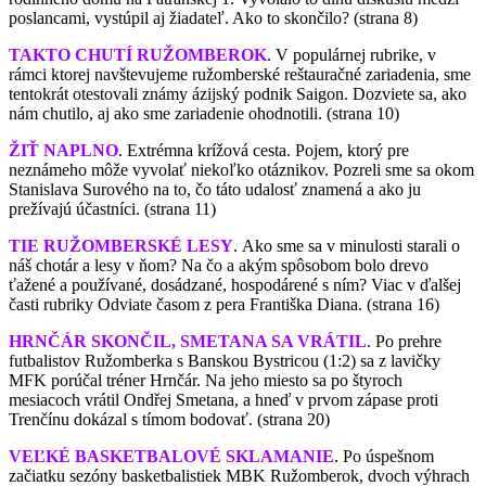
poslancami, vystúpil aj žiadateľ. Ako to skončilo? (strana 8)
TAKTO CHUTÍ RUŽOMBEROK
.
V populárnej rubrike, v
rámci ktorej navštevujeme ružomberské reštauračné zariadenia, sme
tentokrát otestovali známy ázijský podnik Saigon. Dozviete sa, ako
nám chutilo, aj ako sme zariadenie ohodnotili. (strana 10)
ŽIŤ NAPLNO
.
Extrémna krížová cesta. Pojem, ktorý pre
neznámeho môže vyvolať niekoľko otáznikov. Pozreli sme sa okom
Stanislava Surového na to, čo táto udalosť znamená a ako ju
prežívajú účastníci. (strana 11)
TIE RUŽOMBERSKÉ LESY
.
Ako sme sa v minulosti starali o
náš chotár a lesy v ňom? Na čo a akým spôsobom bolo drevo
ťažené a používané, dosádzané, hospodárené s ním? Viac v ďalšej
časti rubriky Odviate časom z pera Františka Diana. (strana 16)
HRNČÁR SKONČIL, SMETANA SA VRÁTIL
.
Po prehre
futbalistov Ružomberka s Banskou Bystricou (1:2) sa z lavičky
MFK porúčal tréner Hrnčár. Na jeho miesto sa po štyroch
mesiacoch vrátil Ondřej Smetana, a hneď v prvom zápase proti
Trenčínu dokázal s tímom bodovať. (strana 20)
VEĽKÉ BASKETBALOVÉ SKLAMANIE
.
Po úspešnom
začiatku sezóny basketbalistiek MBK Ružomberok, dvoch výhrach