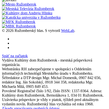
© 2026 Ružomberský hlas. S
vytvoril
WebLab
.
Späť na začiatok
Vydáva Kultúrny dom Ružomberok - mestská príspevková
organizácia.
Webstránku RH zabezpečujeme v spolupráci s Oddelením
informačných technológií Mestského úradu v Ružomberku.
Šéfredaktor a DTP design Mgr. Michal Domenik, 0907 842 656,
redaktor Ing. Ján Sokolský, 0918 344 358, redaktorka Mgr.
Michaela Milá, 0905 849 453.
Povolené Registračné číslo 1/92, číslo ISSN: 1337-9364. Adresa:
Kultúrny dom Ružomberok, Bernolákova 1, 034 01 Ružomberok.
Uzávierka príspevkov je vždy v piatok, týždeň pred aktuálnym
vydaním novín. Ružomberský hlas vychádza od roku 1968.
Zásady spracúvania osobných údajov