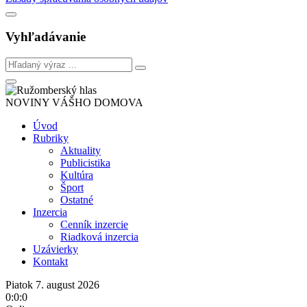
Vyhľadávanie
NOVINY VÁŠHO DOMOVA
Úvod
Rubriky
Aktuality
Publicistika
Kultúra
Šport
Ostatné
Inzercia
Cenník inzercie
Riadková inzercia
Uzávierky
Kontakt
Piatok 7. august 2026
0:0:0